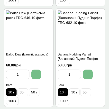
100 г
100 г
Baltic Dew (Балтійська роса)
Banana Pudding Parfait
(Банановий Пудинг Парфе)
60.00грн
60.00грн
Вага
Вага
10 г
30 г
50 г
10 г
30 г
50 г
100 г
100 г