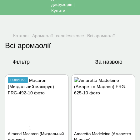
Каталог
Аромаолії
candlescience
Всі аромаолії
Всі аромаолії
Фільтр
За назвою
НОВИНКА
1
Almond Macaron (Мигдальний
Amaretto Madeleine (Амаретто
макарун)
Мадлен)