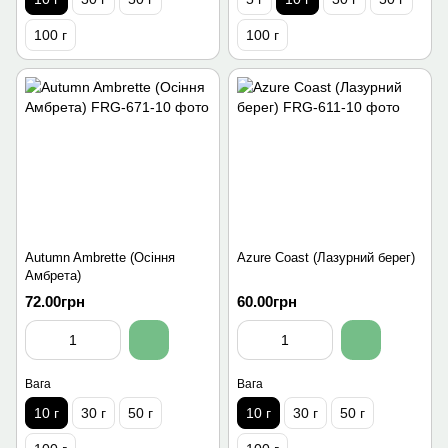
100 г
100 г
Autumn Ambrette (Осіння
Azure Coast (Лазурний берег)
Амбрета)
72.00грн
60.00грн
Вага
Вага
10 г
30 г
50 г
10 г
30 г
50 г