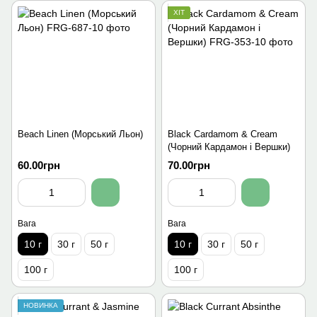
ХІТ
Beach Linen (Морський Льон)
Black Cardamom & Cream
(Чорний Кардамон і Вершки)
60.00грн
70.00грн
Вага
Вага
10 г
30 г
50 г
10 г
30 г
50 г
100 г
100 г
НОВИНКА