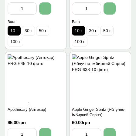
Вага
Вага
10 г
30 г
50 г
10 г
30 г
50 г
100 г
100 г
1
Apothecary (Аптекар)
Apple Ginger Spritz (Яблучно-
імбирний Спрітз)
85.00грн
60.00грн