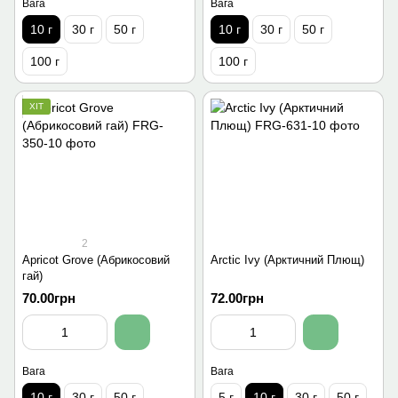
Вага
Вага
10 г
30 г
50 г
10 г
30 г
50 г
100 г
100 г
ХІТ
2
Apricot Grove (Абрикосовий
Arctic Ivy (Арктичний Плющ)
гай)
70.00грн
72.00грн
Вага
Вага
10 г
30 г
50 г
5 г
10 г
30 г
50 г