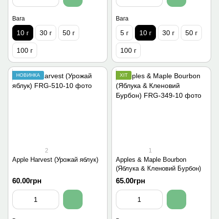
Вага
Вага
10 г
30 г
50 г
5 г
10 г
30 г
50 г
100 г
100 г
НОВИНКА
ХІТ
2
1
Apple Harvest (Урожай яблук)
Apples & Maple Bourbon
(Яблука & Кленовий Бурбон)
60.00грн
65.00грн