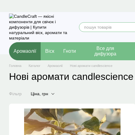
Перейти до основного контенту
Все для
Аромаолії
Віск
Гноти
дифузора
Головна
Каталог
Аромаолії
Нові аромати candlescience
Нові аромати candlescience
Фільтр
Ціна, грн