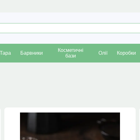
Косметичні
Тара
Барвники
Олії
Коробки
бази