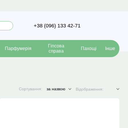
+38 (096) 133 42-71
Гіпсова
Парфумерія
Пахощі
Інше
справа
Сортування:
за назвою
Відображення: