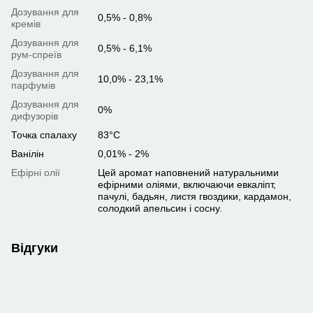
Дозування для
0,5% - 0,8%
кремів
Дозування для
0,5% - 6,1%
рум-спреїв
Дозування для
10,0% - 23,1%
парфумів
Дозування для
0%
дифузорів
Точка спалаху
83°C
Ванілін
0,01% - 2%
Ефірні олії
Цей аромат наповнений натуральними
ефірними оліями, включаючи евкаліпт,
пачулі, бадьян, листя гвоздики, кардамон,
солодкий апельсин і сосну.
Відгуки