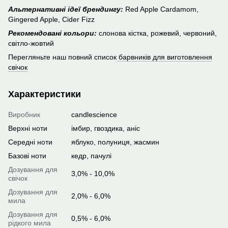
Альтернативні ідеї брендингу:
Red Apple Cardamom,
Gingered Apple, Cider Fizz
Рекомендовані кольори:
слонова кістка, рожевий, червоний,
світло-жовтий
Перегляньте наш повний список
барвників для виготовлення
свічок
Характеристики
Виробник
candlescience
Верхні ноти
імбир, гвоздика, аніс
Середні ноти
яблуко, полуниця, жасмин
Базові ноти
кедр, пачулі
Дозування для
3,0% - 10,0%
свічок
Дозування для
2,0% - 6,0%
мила
Дозування для
0,5% - 6,0%
рідкого мила