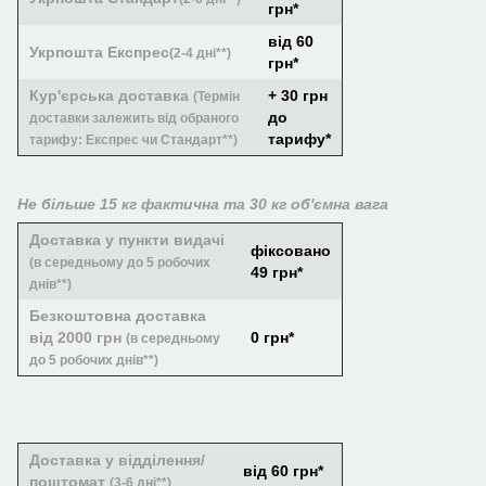
грн*
від 60
Укрпошта Експрес
(2-4 дні**)
грн*
Кур'єрська доставка
+ 30 грн
(Термін
до
доставки залежить від обраного
тарифу*
тарифу: Експрес чи Стандарт**)
Не більше 15 кг фактична та 30 кг об'ємна вага
Доставка у пункти видачі
фіксовано
(в середньому до 5 робочих
49 грн*
днів**)
Безкоштовна доставка
від 2000 грн
0 грн*
(в середньому
до 5 робочих днів**)
Доставка у відділення/
від 60 грн*
поштомат
(3-6 дні**)