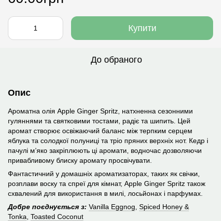
Купити
До обраного
Опис
Ароматна олія Apple Ginger Spritz, натхненна сезонними
гуляннями та святковими тостами, радіє та шипить. Цей
аромат створює освіжаючий баланс між терпким серцем
яблука та солодкої полуниці та тріо пряних верхніх нот. Кедр і
пачулі м’яко закріплюють ці аромати, водночас дозволяючи
привабливому блиску аромату просвічувати.
Фантастичний у домашніх ароматизаторах, таких як свічки,
розплави воску та спреї для кімнат, Apple Ginger Spritz також
схвалений для використання в милі, лосьйонах і парфумах.
Добре поєднується з:
Vanilla Eggnog
,
Spiced Honey &
Tonka
,
Toasted Coconut