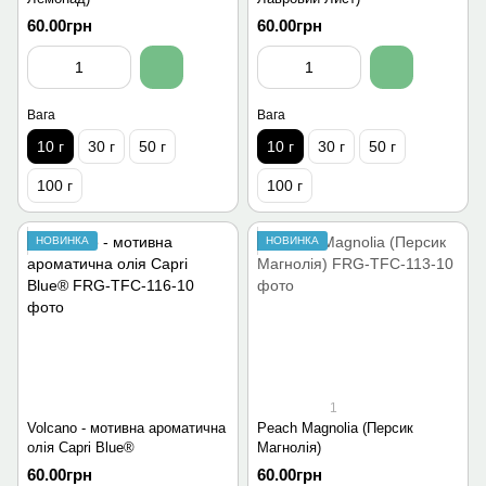
60.00грн
60.00грн
Вага
Вага
10 г
30 г
50 г
10 г
30 г
50 г
100 г
100 г
НОВИНКА
НОВИНКА
1
Volcano - мотивна ароматична
Peach Magnolia (Персик
олія Capri Blue®
Магнолія)
60.00грн
60.00грн