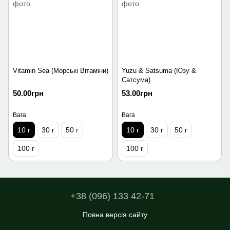
Vitamin Sea (Морські Вітаміни)
Yuzu & Satsuma (Юзу &
Сатсума)
50.00грн
53.00грн
Вага
Вага
10 г
30 г
50 г
10 г
30 г
50 г
100 г
100 г
+38 (096) 133 42-71
Повна версія сайту