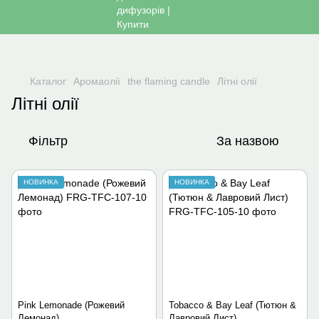
Каталог
Аромаолії
the flaming candle
Літні олії
Літні олії
Фільтр
За назвою
НОВИНКА
НОВИНКА
Pink Lemonade (Рожевий
Tobacco & Bay Leaf (Тютюн &
Лемонад)
Лавровий Лист)