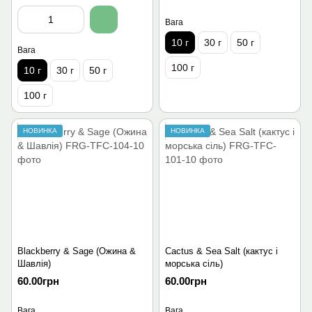
Вага
10 г
30 г
50 г
Вага
100 г
10 г
30 г
50 г
100 г
НОВИНКА
НОВИНКА
Blackberry & Sage (Ожинa &
Cactus & Sea Salt (кактус і
Шавлія)
морська сіль)
60.00грн
60.00грн
Вага
Вага