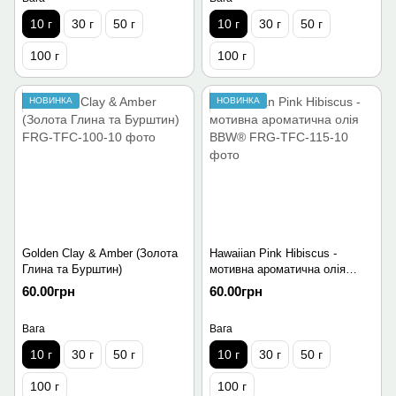
10 г
30 г
50 г
10 г
30 г
50 г
100 г
100 г
НОВИНКА
НОВИНКА
Golden Clay & Amber (Золота
Hawaiian Pink Hibiscus -
Глина та Бурштин)
мотивна ароматична олія
BBW®
60.00грн
60.00грн
Вага
Вага
10 г
30 г
50 г
10 г
30 г
50 г
100 г
100 г