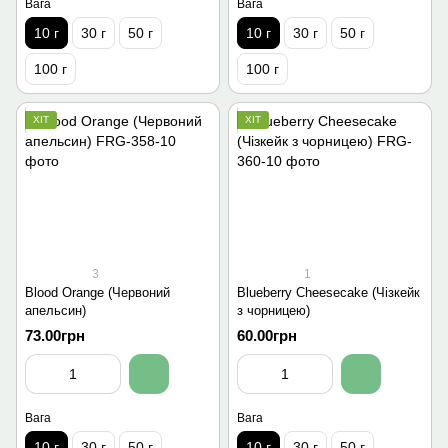
Вага
Вага
10 г
30 г
50 г
10 г
30 г
50 г
100 г
100 г
ХІТ
ХІТ
3
1
Blood Orange (Червоний
Blueberry Cheesecake (Чізкейк
апельсин)
з чорницею)
73.00грн
60.00грн
Вага
Вага
10 г
30 г
50 г
10 г
30 г
50 г