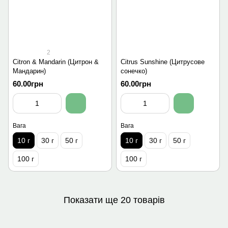
2
Citron & Mandarin (Цитрон &
Citrus Sunshine (Цитрусове
Мандарин)
сонечко)
60.00грн
60.00грн
Вага
Вага
10 г
30 г
50 г
10 г
30 г
50 г
100 г
100 г
Показати ще 20 товарів