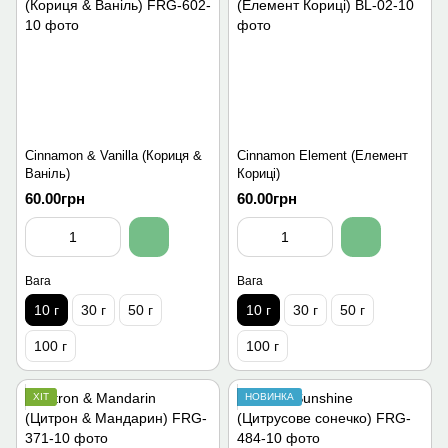
Cinnamon & Vanilla (Кориця &
Cinnamon Element (Елемент
Ваніль)
Кориці)
60.00грн
60.00грн
Вага
Вага
10 г
30 г
50 г
10 г
30 г
50 г
100 г
100 г
ХІТ
НОВИНКА