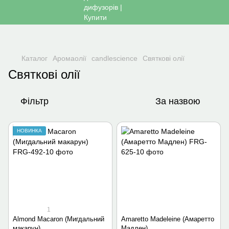
Каталог
Аромаолії
candlescience
Святкові олії
Святкові олії
Фільтр
За назвою
НОВИНКА
1
Almond Macaron (Мигдальний
Amaretto Madeleine (Амаретто
макарун)
Мадлен)