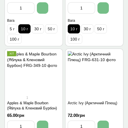
Вага
Вага
5 г
10 г
30 г
50 г
10 г
30 г
50 г
100 г
100 г
ХІТ
1
Apples & Maple Bourbon
Arctic Ivy (Арктичний Плющ)
(Яблука & Кленовий Бурбон)
65.00грн
72.00грн