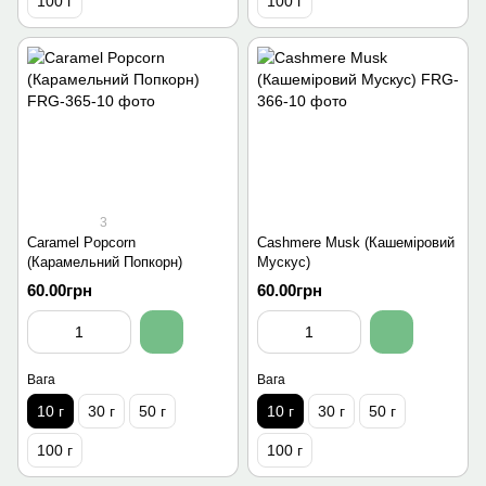
100 г
100 г
3
Caramel Popcorn
Cashmere Musk (Кашеміровий
(Карамельний Попкорн)
Мускус)
60.00грн
60.00грн
Вага
Вага
10 г
30 г
50 г
10 г
30 г
50 г
100 г
100 г