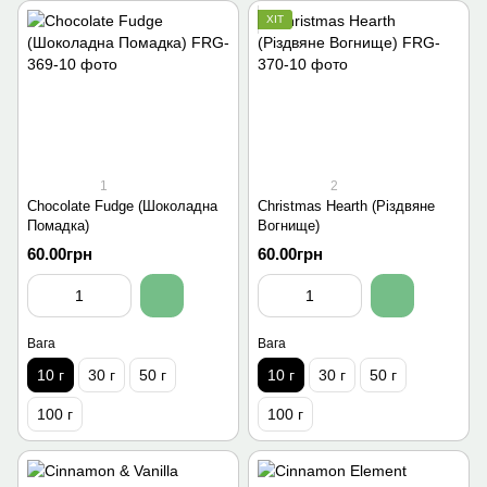
ХІТ
1
2
Chocolate Fudge (Шоколадна
Christmas Hearth (Різдвяне
Помадка)
Вогнище)
60.00грн
60.00грн
Вага
Вага
10 г
30 г
50 г
10 г
30 г
50 г
100 г
100 г