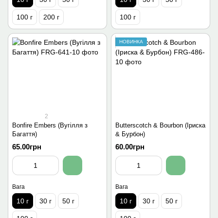
100 г
200 г
100 г
НОВИНКА
2
Bonfire Embers (Вугілля з
Butterscotch & Bourbon (Іриска
Багаття)
& Бурбон)
65.00грн
60.00грн
Вага
Вага
10 г
30 г
50 г
10 г
30 г
50 г