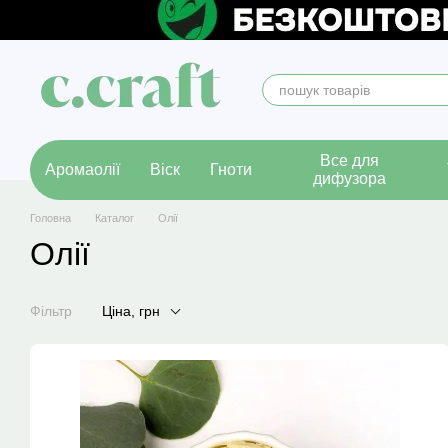
Перейти до основного контенту
Все для
Аромаолії
Віск
Гноти
дифузора
Головна
Каталог
Олії
Олії
Фільтр
Ціна, грн