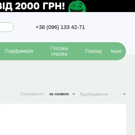
+38 (096) 133 42-71
Гіпсова
Парфумерія
Пахощі
Інше
справа
Сортування:
за назвою
Відображення: