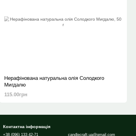
Нерафінована натуральна олія Солодкого
Мигдалю
115.00грн
Контактна інформація
+38 (096) 133 42-71
candlecraft.ua@gmail.com