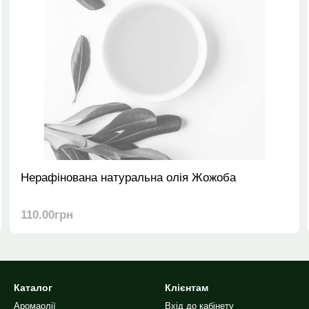
Нерафінована натуральна олія Жожоба
110.00грн
Каталог
Клієнтам
Аромаолії
Вхід до кабінету