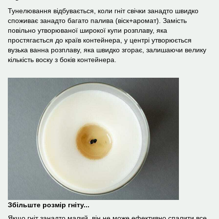
Тунелювання відбувається, коли гніт свічки занадто швидко
споживає занадто багато палива (віск+аромат). Замість
повільно утворюваної широкої купи розплаву, яка
простягається до країв контейнера, у центрі утворюється
вузька ванна розплаву, яка швидко згорає, залишаючи велику
кількість воску з боків контейнера.
Збільште розмір гніту...
Якщо гніт занадто малий, він не може ефективно спалити все