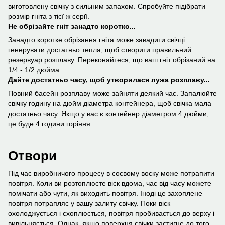
виготовлену свічку з сильним запахом. Спробуйте підібрати
розмір гніта з тієї ж серії.
Не обрізайте гніт занадто коротко...
Занадто коротке обрізання гніта може завадити свічці
генерувати достатньо тепла, щоб створити правильний
резервуар розплаву. Переконайтеся, що ваш гніт обрізаний на
1/4 - 1/2 дюйма.
Дайте достатньо часу, щоб утворилася лужа розплаву...
Повний басейн розплаву може зайняти деякий час. Запалюйте
свічку годину на дюйм діаметра контейнера, щоб свічка мала
достатньо часу. Якщо у вас є контейнер діаметром 4 дюйми,
це буде 4 години горіння.
Отвори
Під час виробничого процесу в соєвому воску може потрапити
повітря. Коли ви розтоплюєте віск вдома, час від часу можете
помічати або чути, як виходить повітря. Іноді це захоплене
повітря потрапляє у вашу залиту свічку. Поки віск
охолоджується і схоплюється, повітря пробивається до верху і
вивільняється. Однак, якщо поверхня свічки застигне до того,