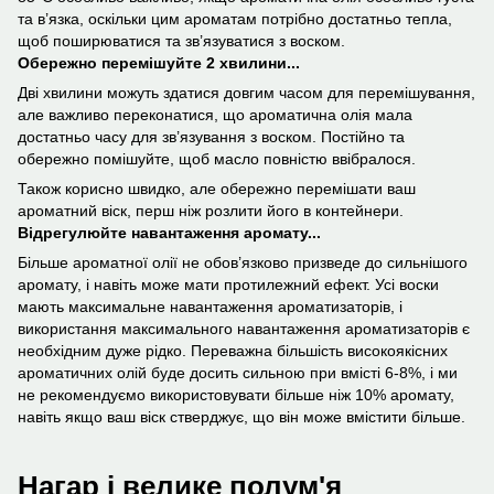
та в’язка, оскільки цим ароматам потрібно достатньо тепла,
щоб поширюватися та зв’язуватися з воском.
Обережно перемішуйте 2 хвилини...
Дві хвилини можуть здатися довгим часом для перемішування,
але важливо переконатися, що ароматична олія мала
достатньо часу для зв’язування з воском. Постійно та
обережно помішуйте, щоб масло повністю ввібралося.
Також корисно швидко, але обережно перемішати ваш
ароматний віск, перш ніж розлити його в контейнери.
Відрегулюйте навантаження аромату...
Більше ароматної олії не обов’язково призведе до сильнішого
аромату, і навіть може мати протилежний ефект. Усі воски
мають максимальне навантаження ароматизаторів, і
використання максимального навантаження ароматизаторів є
необхідним дуже рідко. Переважна більшість високоякісних
ароматичних олій буде досить сильною при вмісті 6-8%, і ми
не рекомендуємо використовувати більше ніж 10% аромату,
навіть якщо ваш віск стверджує, що він може вмістити більше.
Нагар і велике полум'я