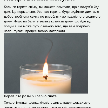
Коли ви горите свічку, ви можете помітити, що з полум’я йде
дим. Це нормально. Усе, що горить, буде виділяти дим, але
добре зроблена свічка не вироблятиме надмірного видимого
диму. Якщо ви бачите велику кількість диму, що йде від
полум’я, це може бути ознакою того, що вам потрібно
налаштувати процес та/або матеріали.
Перевірте розмір і серію гнота...
Хоча очікується деяка кількість диму, надлишок диму є
ознакою того, що ви використовуєте гніт неправильного