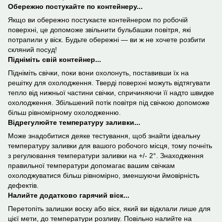
Обережно постукайте по контейнеру...
Якщо ви обережно постукаєте контейнером по робочій
поверхні, це допоможе звільнити бульбашки повітря, які
потрапили у віск. Будьте обережні — ви ж не хочете розбити
скляний посуд!
Підніміть свій контейнер...
Підніміть свічки, поки вони охолонуть, поставивши їх на
решітку для охолодження. Тверді поверхні можуть відтягувати
тепло від нижньої частини свічки, спричиняючи її надто швидке
охолодження. Збільшений потік повітря під свічкою допоможе
більш рівномірному охолодженню.
Відрегулюйте температуру заливки...
Може знадобитися деяке тестування, щоб знайти ідеальну
температуру заливки для вашого робочого місця, тому почніть
з регулювання температури заливки на +/- 2°. Знаходження
правильної температури допомагає вашим свічкам
охолоджуватися більш рівномірно, зменшуючи ймовірність
дефектів.
Налийте додатково гарячий віск...
Перетопіть залишки воску або віск, який ви відклали лише для
цієї мети, до температури розливу. Повільно налийте на