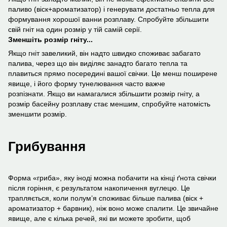
паливо (віск+ароматизатор) і генерувати достатньо тепла для
формування хорошої ванни розплаву. Спробуйте збільшити
свій гніт на один розмір у тій самій серії.
Зменшіть розмір гніту...
Якщо гніт завеликий, він надто швидко споживає забагато
палива, через що він виділяє занадто багато тепла та
плавиться прямо посередині вашої свічки. Це менш поширене
явище, і його форму тунелювання часто важче
розпізнати. Якщо ви намагалися збільшити розмір гніту, а
розмір басейну розплаву стає меншим, спробуйте натомість
зменшити розмір.
Грибування
Форма «гриба», яку іноді можна побачити на кінці ґнота свічки
після горіння, є результатом накопичення вуглецю. Це
трапляється, коли полум’я споживає більше палива (віск +
ароматизатор + барвник), ніж воно може спалити. Це звичайне
явище, але є кілька речей, які ви можете зробити, щоб