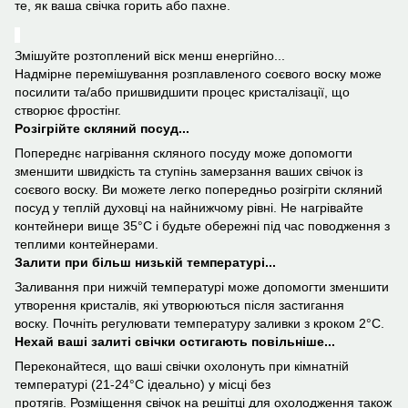
те, як ваша свічка горить або пахне.
Змішуйте розтоплений віск менш енергійно...
Надмірне перемішування розплавленого соєвого воску може
посилити та/або пришвидшити процес кристалізації, що
створює фростінг.
Розігрійте скляний посуд...
Попереднє нагрівання скляного посуду може допомогти
зменшити швидкість та ступінь замерзання ваших свічок із
соєвого воску. Ви можете легко попередньо розігріти скляний
посуд у теплій духовці на найнижчому рівні. Не нагрівайте
контейнери вище 35°С і будьте обережні під час поводження з
теплими контейнерами.
Залити при більш низькій температурі...
Заливання при нижчій температурі може допомогти зменшити
утворення кристалів, які утворюються після застигання
воску. Почніть регулювати температуру заливки з кроком 2°С.
Нехай ваші залиті свічки остигають повільніше...
Переконайтеся, що ваші свічки охолонуть при кімнатній
температурі (21-24°С ідеально) у місці без
протягів. Розміщення свічок на решітці для охолодження також