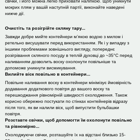
свічки, і його можна легко приховати наліпкою. Щоб уникнути
мокрих плям у вашій наступній партії, виконайте наведені
нижче дії.
Очистіть та розігрійте скляну тару...
Завжди добре мийте контейнери м’якою водою з милом і
ретельно висушувати перед використанням. Як і у випадку з
іншими проблемами зовнішнього вигляду, попереднє
розігрівання скляного посуду в теплій духовці до ~35°С перед
наливанням дозволить воску охолонути повільніше та
допоможе уникнути висмикування.
Вилийте віск повільно в контейнери...
Повільне наливання воску в контейнери мінімізує ймовірність
додавання додаткового повітря до вашого воску та
перешкоджання рівномірній швидкості охолодження. Також
корисно обережно постукати по стінках контейнерів відразу
після того, як ви налили віск, щоб випустити бульбашки
повітря.
Розставте свічки, щоб допомогти їм охолонути повільно
та рівномірно...
Охолоджуючи свічки, розташуйте їх на відстані близько 15-