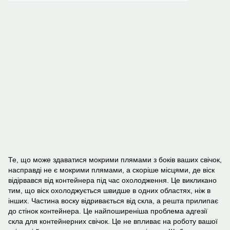
Те, що може здаватися мокрими плямами з боків ваших свічок,
насправді не є мокрими плямами, а скоріше місцями, де віск
відірвався від контейнера під час охолодження. Це викликано
тим, що віск охолоджується швидше в одних областях, ніж в
інших. Частина воску відривається від скла, а решта прилипає
до стінок контейнера. Це найпоширеніша проблема адгезії
скла для контейнерних свічок. Це не впливає на роботу вашої