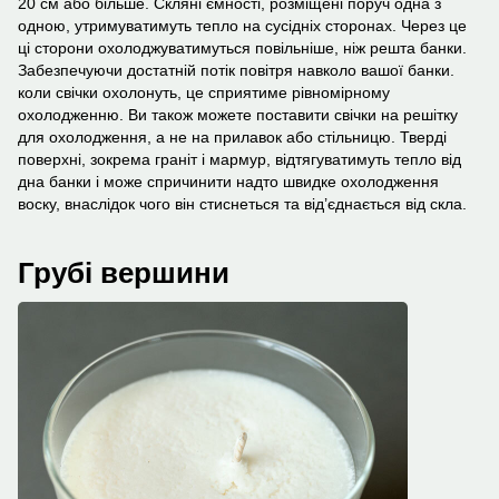
20 см або більше. Скляні ємності, розміщені поруч одна з
одною, утримуватимуть тепло на сусідніх сторонах. Через це
ці сторони охолоджуватимуться повільніше, ніж решта банки.
Забезпечуючи достатній потік повітря навколо вашої банки.
коли свічки охолонуть, це сприятиме рівномірному
охолодженню. Ви також можете поставити свічки на решітку
для охолодження, а не на прилавок або стільницю. Тверді
поверхні, зокрема граніт і мармур, відтягуватимуть тепло від
дна банки і може спричинити надто швидке охолодження
воску, внаслідок чого він стиснеться та від’єднається від скла.
Грубі вершини