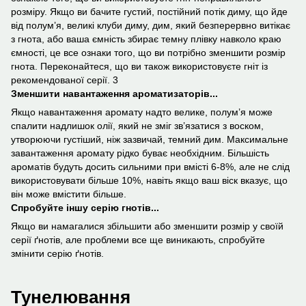
розміру. Якщо ви бачите густий, постійний потік диму, що йде
від полум’я, великі клуби диму, дим, який безперервно витікає
з гнота, або ваша ємність збирає темну плівку навколо краю
ємності, це все ознаки того, що ви потрібно зменшити розмір
гнота. Переконайтеся, що ви також використовуєте гніт із
рекомендованої серії. 3
Зменшити навантаження ароматизаторів...
Якщо навантаження аромату надто велике, полум’я може
спалити надлишок олії, який не зміг зв’язатися з воском,
утворюючи густіший, ніж зазвичай, темний дим. Максимальне
завантаження аромату рідко буває необхідним. Більшість
ароматів будуть досить сильними при вмісті 6-8%, але не слід
використовувати більше 10%, навіть якщо ваш віск вказує, що
він може вмістити більше.
Спробуйте іншу серію гнотів...
Якщо ви намагалися збільшити або зменшити розмір у своїй
серії ґнотів, але проблеми все ще виникають, спробуйте
змінити серію ґнотів.
Тунелювання