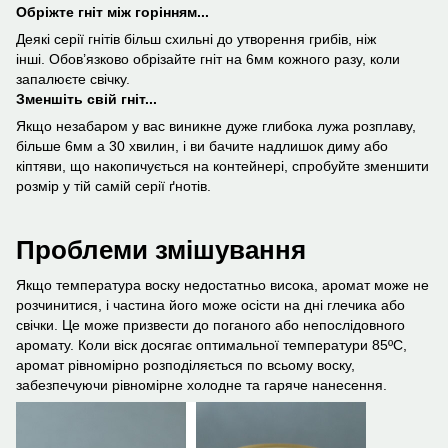
Обріжте гніт між горінням...
Деякі серії гнітів більш схильні до утворення грибів, ніж
інші. Обов’язково обрізайте гніт на 6мм кожного разу, коли
запалюєте свічку.
Зменшіть свій гніт...
Якщо незабаром у вас виникне дуже глибока лужа розплаву,
більше 6мм а 30 хвилин, і ви бачите надлишок диму або
кіптяви, що накопичується на контейнері, спробуйте зменшити
розмір у тій самій серії ґнотів.
Проблеми змішування
Якщо температура воску недостатньо висока, аромат може не
розчинитися, і частина його може осісти на дні глечика або
свічки. Це може призвести до поганого або непослідовного
аромату. Коли віск досягає оптимальної температури 85ºС,
аромат рівномірно розподіляється по всьому воску,
забезпечуючи рівномірне холодне та гаряче нанесення.