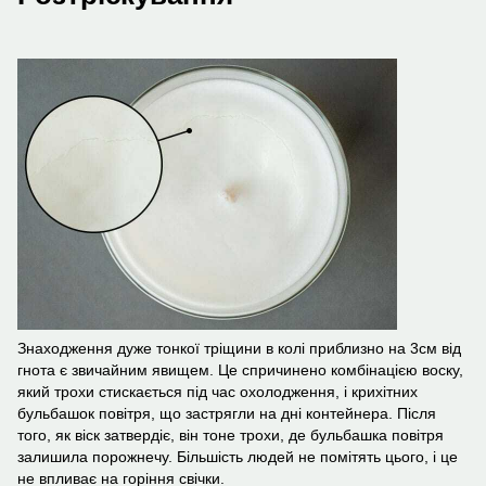
Знаходження дуже тонкої тріщини в колі приблизно на 3см від
гнота є звичайним явищем. Це спричинено комбінацією воску,
який трохи стискається під час охолодження, і крихітних
бульбашок повітря, що застрягли на дні контейнера. Після
того, як віск затвердіє, він тоне трохи, де бульбашка повітря
залишила порожнечу. Більшість людей не помітять цього, і це
не впливає на горіння свічки.