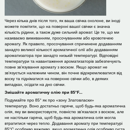
Через кілька днів після того, як ваша свічка охолоне, ви іноді
можете помітити, що на поверхні вашої свічки є значна
кількість рідини, а також дуже сильний аромат. Це те, що ми
називаємо вимиванням, просочуванням або кровотечею
аромату. Як правило, просочування спричинене додаванням
занадто великої кількості ароматичної олії або додаванням
ароматизатора при занадто низькій температурі. Відповідні
температури та навантаження ароматизаторів забезпечують
повне зв’язування аромату з воском. Якщо аромат не
зв’язується належним чином, він почне відокремлюватися від
воску та підніматися на поверхню свічки або, в деяких
випадках, осідати на дно свічки.
Змішайте ароматичну олію при 85°F...
Подумайте про 85° як про «зону Златовласки»
температур. Воно достатньо гаряче, щоб будь-яка ароматична
олія, яку ви використовуєте, повністю зв’язалася з воском, але
не настільки гаряча, щоб будь-яка ароматична олія могла
втратитися через тепло. Додавання аромату при температурі
85°С особливо важливо, якщо ароматична олія особливо густа