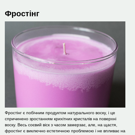
Фростінг
Фростінг є побічним продуктом натурального воску, і це
спричинено зростанням крихітних кристалів на поверхні
воску. Весь соєвий віск з часом замерзає, але, на щастя,
фростінг є виключно естетичною проблемою і не впливає на