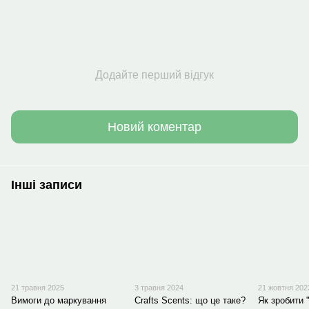
Додайте перший відгук
Новий коментар
Інші записи
21 травня 2025
3 травня 2024
21 жовтня 202
Вимоги до маркування
Crafts Scents: що це таке?
Як зробити 