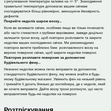
з регулювання температури заливки на +/- 5°. Знаходження
правильної температури допомагає вашим свічкам
охолоджуватися більш рівномірно, зменшуючи ймовірність
дефектів.
Покрийте недолік шаром воску...
Коли ви заливаєте свічки, особливо якщо ви тільки починаєте
або часто стикаєтеся з грубими верхівками, завжди доцільно
залишити трохи воску, щоб повторно розплавити та закрити
недоліки ваших охолоджених свічок. Ми рекомендуємо
повторно вилити приблизно 5мм розплавленого воску на
верхню поверхню свічки, щоб закрити недоліки поверхні.
Повторно розплавте поверхню за допомогою
будівельного фену...
Незначні недоліки можна легко виправити за допомогою
стандартного будівельного фену, яку можна знайти в будь-
якому будівельному магазині. Увімкніть фен на низький рівень
і тримайте її досить близько до контейнера, де є недолік, який
ви хочете виправити. Дайте воску трохи розтанути, що часто
виправлятиме будь-які недоліки на поверхні.
Розтріскування