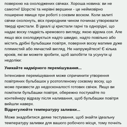
поверхню на охолоджених свічках. Хороша новина: ви не
самотні! Шорсткі та нерівні вершини - це неймовірно
поширене явище при роботі з соєвим воском. Коли залиті
свічки охолонуть, віск природним чином починає утворювати
тверді кристали. В ідеалі ці кристали гарні та однорідні, що
надає воску гладкість кремового вигляду, якою відома соя. Але
якщо віск охолоджується надто швидко, надто повільно або
містить дрібні бульбашки повітря, поверхня воску матиме дуже
плямистий або ямчастий вигляд. Не напружуйтеся! Є кілька
кроків, які ви можете зробити, щоб запобігти та усунути ці
недоліки:
Уникайте надмірного перемішування...
Інтенсивне перемішування може спричинити утворення
повітряних бульбашок у розтопленому соєвому воску, що
може призвести до недосконалості готових свічок. Якщо ви
помітили бульбашки повітря, обережно постукайте по
контейнеру відразу після наливання, щоб бульбашки повітря
вийшли наверх.
Відрегулюйте температуру заливки...
Може знадобитися деяке тестування, щоб знайти ідеальну
температуру заливки для вашого робочого місця, тому почніть