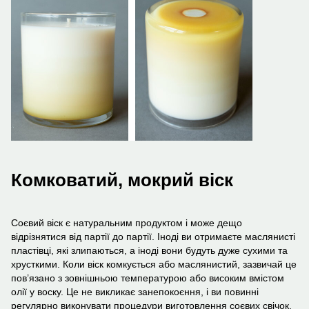
Комковатий, мокрий віск
Соєвий віск є натуральним продуктом і може дещо
відрізнятися від партії до партії. Іноді ви отримаєте маслянисті
пластівці, які злипаються, а іноді вони будуть дуже сухими та
хрусткими. Коли віск комкується або маслянистий, зазвичай це
пов’язано з зовнішньою температурою або високим вмістом
олії у воску. Це не викликає занепокоєння, і ви повинні
регулярно виконувати процедури виготовлення соєвих свічок.