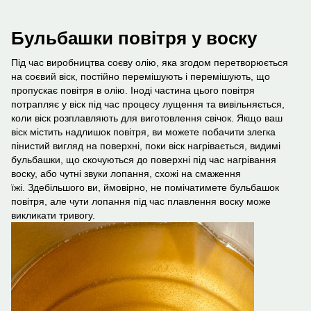
Бульбашки повітря у воску
Під час виробництва соєву олію, яка згодом перетворюється
на соєвий віск, постійно перемішують і перемішують, що
пропускає повітря в олію. Іноді частина цього повітря
потрапляє у віск під час процесу лущення та вивільняється,
коли віск розплавляють для виготовлення свічок. Якщо ваш
віск містить надлишок повітря, ви можете побачити злегка
пінистий вигляд на поверхні, поки віск нагрівається, видимі
бульбашки, що скочуються до поверхні під час нагрівання
воску, або чутні звуки лопання, схожі на смаження
їжі. Здебільшого ви, ймовірно, не помічатимете бульбашок
повітря, але чути лопання під час плавлення воску може
викликати тривогу.