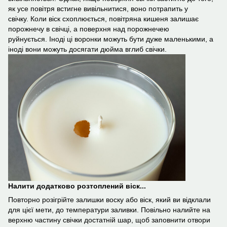
як усе повітря встигне вивільнитися, воно потрапить у
свічку. Коли віск схоплюється, повітряна кишеня залишає
порожнечу в свічці, а поверхня над порожнечею
руйнується. Іноді ці воронки можуть бути дуже маленькими, а
іноді вони можуть досягати дюйма вглиб свічки.
Налити додатково розтоплений віск...
Повторно розігрійте залишки воску або віск, який ви відклали
для цієї мети, до температури заливки. Повільно налийте на
верхню частину свічки достатній шар, щоб заповнити отвори