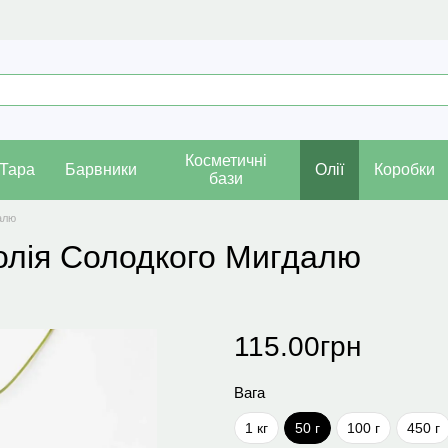
Косметичні
Тара
Барвники
Олії
Коробки
бази
алю
олія Солодкого Мигдалю
115.00грн
Вага
1 кг
50 г
100 г
450 г