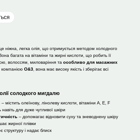
ться
це ніжна, легка олія, що отримується методом холодного
Вона багата на вітаміни та жирні кислоти, що робить її
рою, волоссям, миловаріння та
особливо для масажних
ю компанією
O&3
, вона має високу якість і зберігає всі
 олії солодкого мигдалю
є
– містить олеїнову, лінолеву кислоти, вітаміни A, E, F
 навіть для дуже чутливої шкіри
тичність
– допомагає відновити суху та зневоднену шкіру
шає жирної плівки
є структуру і надає блиск