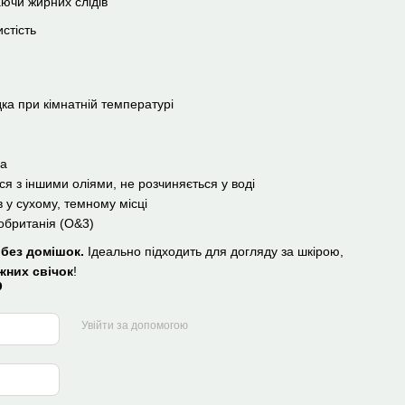
ючи жирних слідів
истість
ка при кімнатній температурі
на
я з іншими оліями, не розчиняється у воді
в у сухому, темному місці
британія (O&3)
без домішок.
Ідеально підходить для догляду за шкірою,
жних свічок
!
р
Увійти за допомогою