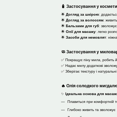
🧴
Застосування у космети
🌟
Догляд за шкірою
: додаєтьс
🌟
Догляд за волоссям
: живит
🌟
Бальзами для губ
: зволожує
🌟
Олії для масажу
: легко розп
🌟
Засоби для немовлят
: ніжн
🧼
Застосування у миловар
✅ Покращує піну мила, робить й
✅ Надає милу додаткові зволожу
✅ Зберігає текстуру і натуральні
🔥
Олія солодкого мигдалю
✨
Ідеальна основа для масаж
Плавиться при комфортній т
Глибоко живить та зволожує