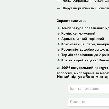
Легко вбирається, не залиша
Дарує шкірі м’якість і шовков
Характеристики:
🔹
Температура плавлення:
рід
🔹
Колір:
світло-жовтий
🔹
Аромат:
м'який, горіховий
🔹
Консистенція:
легка, нежир
🔹
Розчинність:
добре змішуєтьс
🔹
Термін зберігання:
до 2 рокі
🔹
Країна виробництва:
Велико
🌿
100% натуральний продукт 
волоссям, миловаріння та
маса
Новий відгук або комента