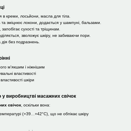
ці
я в креми, лосьйони, масла для тіла.
ь та зміцнює локони, додається у шампуні, бальзами.
, запобігає сухості та тріщинам.
оділяється, зволожує шкіру, не забиваючи пори.
а дія без подразнень.
інні
ого м'якшим і ніжнішим
вальні властивості
 властивості шкіри
 у виробництві масажних свічок
них свічок
, оскільки вона:
емпературі (+39…+42°C), що не обпікає шкіру