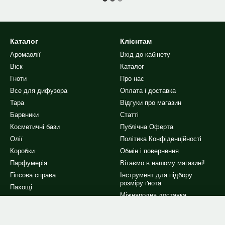
Каталог
Клієнтам
Аромаолії
Вхід до кабінету
Віск
Каталог
Гноти
Про нас
Все для дифузора
Оплата і доставка
Тара
Відгуки про магазин
Барвники
Статті
Косметичні бази
Публічна Оферта
Олії
Політика Конфіденційності
Коробки
Обмін і повернення
Парфумерія
Вітаємо в нашому магазині!
Гіпсова справа
Інструмент для підбору
розміру ґнота
Пахощі
Міжнародна доставка
Інше
Ми в соцмережах