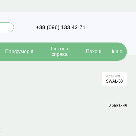
+38 (096) 133 42-71
Гіпсова
Парфумерія
Пахощі
Інше
справа
Артикул
SWAL-50
В бажання