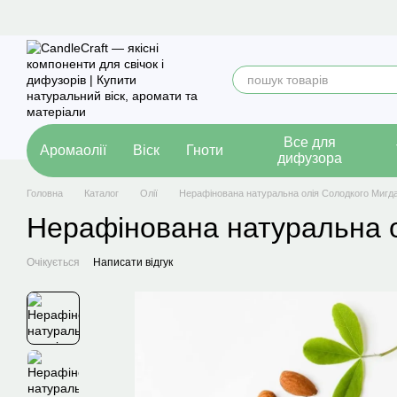
Перейти до основного контенту
Все для
Аромаолії
Віск
Гноти
дифузора
Головна
Каталог
Олії
Нерафінована натуральна олія Солодкого Мигд
Нерафінована натуральна 
Очікується
Написати відгук