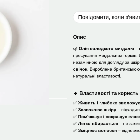
Повідомити, коли з'яви
Опис
🌿
Олія солодкого мигдалю
– 
пресування мигдальних горіхів. 
незамінною для догляду за шкі
свічок
. Вироблена британсько
натуральні властивості.
🔹
Властивості та користь
✅
Живить і глибоко зволожу
✅
Заспокоює шкіру
– підходить
✅
Пом’якшує і покращує елас
✅
Легко вбирається
– не зали
✅
Зміцнює волосся
– відновлю