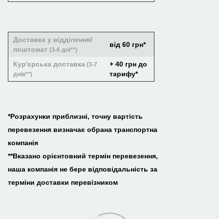
Доставка у відділення/
від 60 грн*
поштомат
(3-6 дні**)
Кур'єрська доставка
+ 40 грн до
(3-7
тарифу*
днів**)
*Розрахунки приблизні, точну вартість
перевезення визначає обрана транспортна
компанія
**Вказано орієнтовний термін перевезення,
наша компанія не бере відповідальність за
терміни доставки перевізником