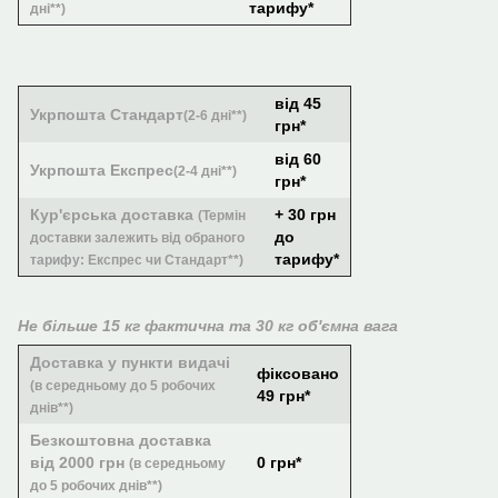
тарифу*
дні**)
від 45
Укрпошта Стандарт
(2-6 дні**)
грн*
від 60
Укрпошта Експрес
(2-4 дні**)
грн*
Кур'єрська доставка
+ 30 грн
(Термін
до
доставки залежить від обраного
тарифу*
тарифу: Експрес чи Стандарт**)
Не більше 15 кг фактична та 30 кг об'ємна вага
Доставка у пункти видачі
фіксовано
(в середньому до 5 робочих
49 грн*
днів**)
Безкоштовна доставка
від 2000 грн
0 грн*
(в середньому
до 5 робочих днів**)