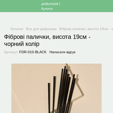
Каталог
Все для дифузора
Фіброві палички, висота 19см - 
Фіброві палички, висота 19см -
чорний колір
Артикул:
FDR-010-BLACK
Написати відгук