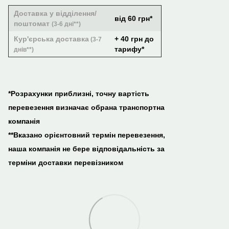
Доставка у відділення/
від 60 грн*
поштомат
(3-6 дні**)
Кур'єрська доставка
+ 40 грн до
(3-7
тарифу*
днів**)
*Розрахунки приблизні, точну вартість
перевезення визначає обрана транспортна
компанія
**Вказано орієнтовний термін перевезення,
наша компанія не бере відповідальність за
терміни доставки перевізником