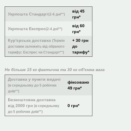
від 45
Укрпошта Стандарт
(2-6 дні**)
грн*
від 60
Укрпошта Експрес
(2-4 дні**)
грн*
Кур'єрська доставка
+ 30 грн
(Термін
до
доставки залежить від обраного
тарифу*
тарифу: Експрес чи Стандарт**)
Не більше 15 кг фактична та 30 кг об'ємна вага
Доставка у пункти видачі
фіксовано
(в середньому до 5 робочих
49 грн*
днів**)
Безкоштовна доставка
від 2000 грн
0 грн*
(в середньому
до 5 робочих днів**)