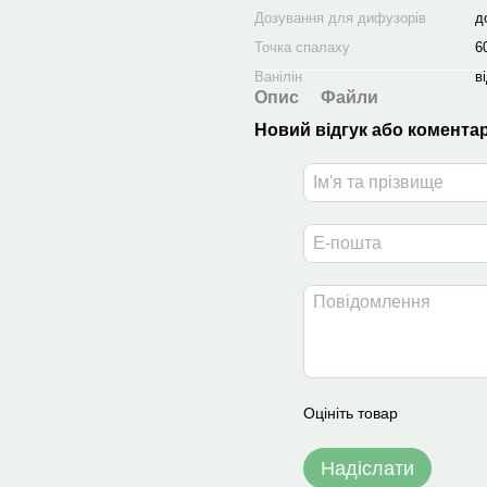
Дозування для дифузорів
д
Точка спалаху
6
Ванілін
в
Опис
Файли
Новий відгук або комента
Оцініть товар
Надіслати