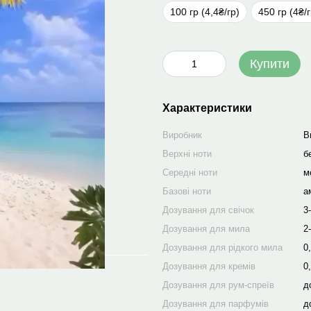
100 гр (4,4₴/гр)
450 гр (4₴/г
Купити
Характеристики
Виробник
В
Верхні ноти
б
Середні ноти
м
Базові ноти
а
Дозування для свічок
3
Дозування для мила
2
Дозування для рідкого мила
0
Дозування для кремів
0
Дозування для рум-спреїв
д
Дозування для парфумів
д