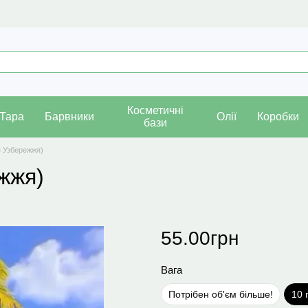
Косметичні
Тара
Барвники
Олії
Коробки
бази
е Узбережжя)
жжя)
55.00грн
Вага
Потрібен об'єм більше!
10 