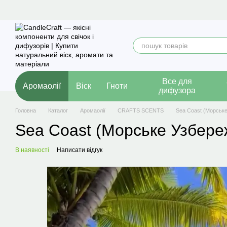
Перейти до основного контенту
Все для
Аромаолії
Віск
Гноти
дифузора
Головна
Каталог
Аромаолії
CRAFTS SCENTS
Sea Coast (Морськ
Sea Coast (Морське Узбере
В наявності
Написати відгук