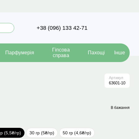
+38 (096) 133 42-71
Гіпсова
Парфумерія
Пахощі
Інше
справа
Артикул
63601-10
В бажання
гр (5,5₴/гр)
30 гр (5₴/гр)
50 гр (4,6₴/гр)