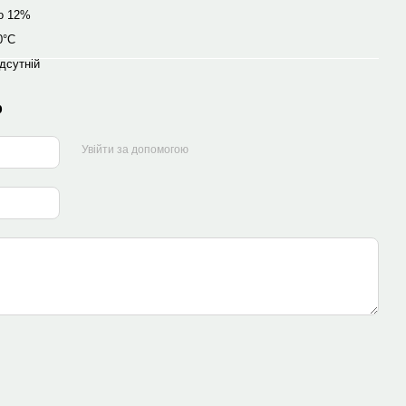
о 12%
0°C
ідсутній
р
Увійти за допомогою