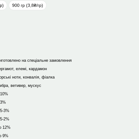
р)
900 гр (3,8₴/гр)
иготовлено на спеціальне замовлення
ергамот, елемі, кардамон
орські ноти, конвалія, фіалка
мбра, ветивер, мускус
-10%
-3%
,5-3%
,5-2%
о 12%
о 9%