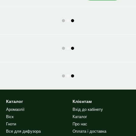
Каталог
Клієнтам
Аромаолії
Вхід до кабінету
Віск
Каталог
Гноти
Про нас
Все для дифузора
Оплата і доставка