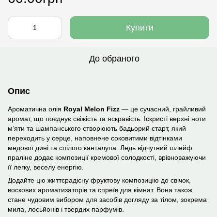
Купити
До обраного
Опис
Ароматична олія
Royal Melon Fizz
— це сучасний, грайливий
аромат, що поєднує свіжість та яскравість. Іскристі верхні ноти
м’яти та шампанського створюють бадьорий старт, який
переходить у серце, наповнене соковитими відтінками
медової дині та спілого канталупа. Ледь відчутний шлейф
праліне додає композиції кремової солодкості, врівноважуючи
її легку, веселу енергію.
Додайте цю життєрадісну фруктову композицію до свічок,
воскових ароматизаторів та спреїв для кімнат. Вона також
стане чудовим вибором для засобів догляду за тілом, зокрема
мила, лосьйонів і твердих парфумів.