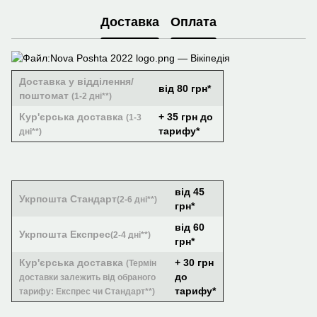
Доставка
Оплата
Доставка у відділення/
від 80 грн*
поштомат
(1-2 дні**)
Кур'єрська доставка
+ 35 грн до
(1-3
тарифу*
дні**)
від 45
Укрпошта Стандарт
(2-6 дні**)
грн*
від 60
Укрпошта Експрес
(2-4 дні**)
грн*
Кур'єрська доставка
+ 30 грн
(Термін
до
доставки залежить від обраного
тарифу*
тарифу: Експрес чи Стандарт**)