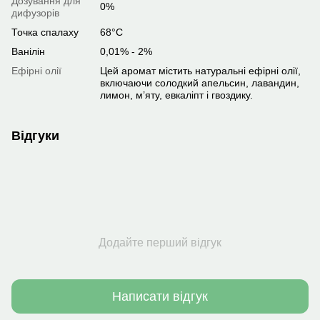
Дозування для
0%
дифузорів
Точка спалаху
68°C
Ванілін
0,01% - 2%
Ефірні олії
Цей аромат містить натуральні ефірні олії,
включаючи солодкий апельсин, лавандин,
лимон, м’яту, евкаліпт і гвоздику.
Відгуки
Додайте перший відгук
Написати відгук