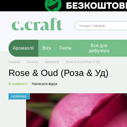
Перейти до основного контенту
Все для
Аромаолії
Віск
Гноти
дифузора
Головна
Каталог
Аромаолії
Rose & Oud (Роза & Уд)
Rose & Oud (Роза & Уд)
В наявності
Написати відгук
НОВИНКА