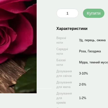
Купити
Характеристики
Верхні
Уд, перець, ожина
ноти
Середні
Роза, Гвоздика
ноти
Базові
Мірра, темний муск
ноти
Дозування
3-10%
для свічок
Дозування
2-5%
для мила
Дозування
для
1-2%
кремів