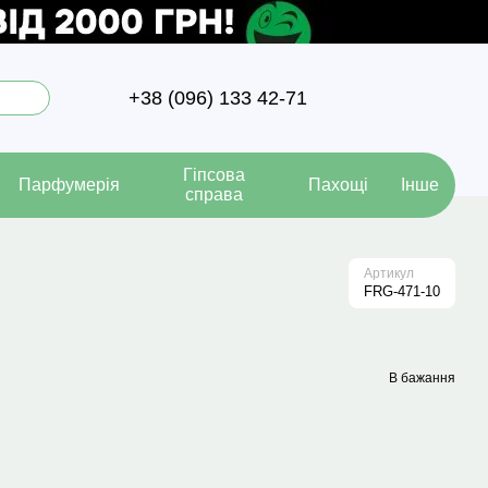
+38 (096) 133 42-71
Гіпсова
Парфумерія
Пахощі
Інше
справа
Артикул
FRG-471-10
В бажання