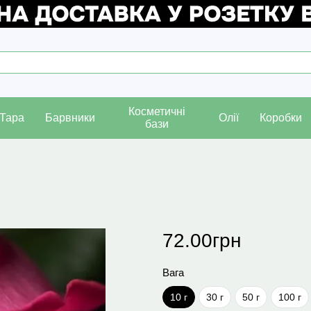
Косметичні
Тара
Барвники
Олії
Коробки
бази
72.00грн
Вага
10 г
30 г
50 г
100 г