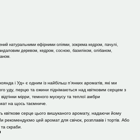
ний натуральними ефірними оліями, зокрема кедром, пачулі,
андаловим деревом, кедром, сосною, базиліком, олібаном,
баном.
оянда і Уд» є одним із найбільш п’янких ароматів, які ми
ого уду, перцю та ожини піднімаються над квітковим серцем з
 відтінки мірри, темного мускусу та теплої амбри
мат на щось таємниче.
ть квіткове серце цього вишуканого аромату, надаючи йому
 Ми рекомендуємо цей аромат для свічок, розплавів і тортів. Або
 та скраби.
р