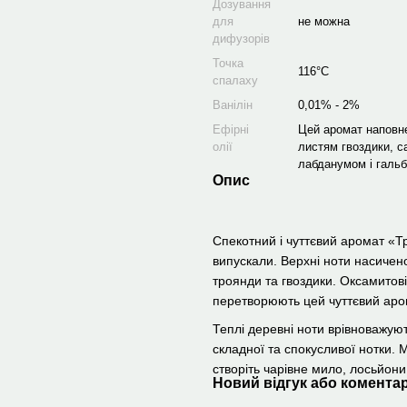
Дозування
для
не можна
дифузорів
Точка
116°C
спалаху
Ванілін
0,01% - 2%
Ефірні
Цей аромат наповне
олії
листям гвоздики, с
лабданумом і галь
Опис
Спекотний і чуттєвий аромат «Тр
випускали. Верхні ноти насичен
троянди та гвоздики. Оксамитові
перетворюють цей чуттєвий аро
Теплі деревні ноти врівноважую
складної та спокусливої ​​нотки.
створіть чарівне мило, лосьйони
Новий відгук або комента