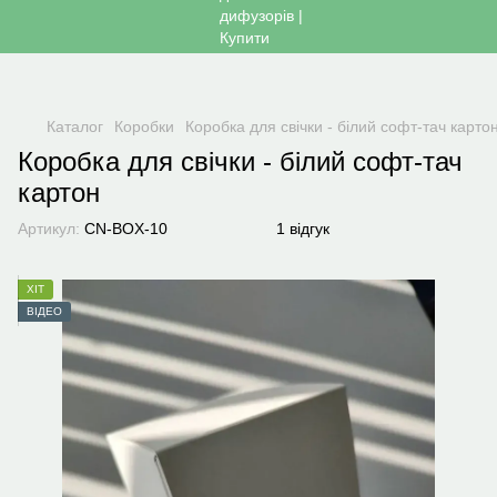
Каталог
Коробки
Коробка для свічки - білий софт-тач карто
Коробка для свічки - білий софт-тач
картон
Артикул:
СN-BOX-10
1 відгук
ХІТ
ВІДЕО