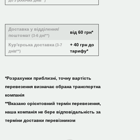
до 5 робочих днів**)
Доставка у відділення/
від 60 грн*
поштомат
(3-6 дні**)
Кур'єрська доставка
+ 40 грн до
(3-7
тарифу*
днів**)
*Розрахунки приблизні, точну вартість
перевезення визначає обрана транспортна
компанія
**Вказано орієнтовний термін перевезення,
наша компанія не бере відповідальність за
терміни доставки перевізником