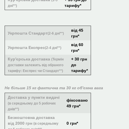
(1-3
тарифу*
дні**)
від 45
Укрпошта Стандарт
(2-6 дні**)
грн*
від 60
Укрпошта Експрес
(2-4 дні**)
грн*
Кур'єрська доставка
+ 30 грн
(Термін
до
доставки залежить від обраного
тарифу*
тарифу: Експрес чи Стандарт**)
Не більше 15 кг фактична та 30 кг об'ємна вага
Доставка у пункти видачі
фіксовано
(в середньому до 5 робочих
49 грн*
днів**)
Безкоштовна доставка
від 2000 грн
0 грн*
(в середньому