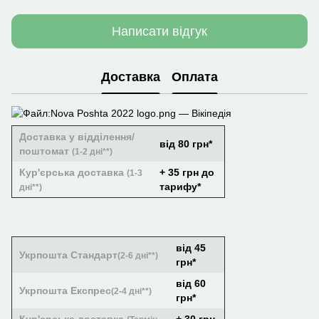
Написати відгук
Доставка
Оплата
Доставка у відділення/
від 80 грн*
поштомат
(1-2 дні**)
Кур'єрська доставка
+ 35 грн до
(1-3
тарифу*
дні**)
від 45
Укрпошта Стандарт
(2-6 дні**)
грн*
від 60
Укрпошта Експрес
(2-4 дні**)
грн*