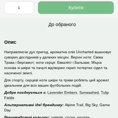
Купити
До обраного
Опис
Направляючи дух пригод, ароматна олія Uncharted вшановує
суворих дослідників у далеких місцях. Верхні ноти: Свіжа
Трава і Бергамот; ноти серця: Евкаліпт і Бальзам; Міцна
основа зі шкіри та пачулі відтворює скрип потертих сідел та
насиченої землі.
Для спорту, серцеві ноти шкіри та трави роблять цей аромат
ідеальним для всіх ваших футбольних подій.
Добре поєднується з:
Lavender Embers
,
Sunwashed
,
Tulip
Fields
Альтернативні ідеї брендингу:
Alpine Trail, Big Sky, Game
Day
Рекомендовані кольори:
шавлія, сосна, каштан