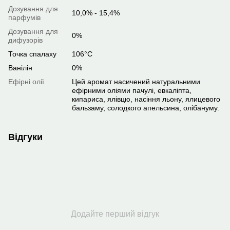
Дозування для
10,0% - 15,4%
парфумів
Дозування для
0%
дифузорів
Точка спалаху
106°C
Ванілін
0%
Ефірні олії
Цей аромат насичений натуральними
ефірними оліями пачулі, евкаліпта,
кипариса, ялівцю, насіння льону, ялицевого
бальзаму, солодкого апельсина, олібануму.
Відгуки
Додайте перший відгук