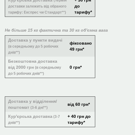
Кур'єрська доставка
+ 30 грн
(Термін
до
доставки залежить від обраного
тарифу*
тарифу: Експрес чи Стандарт**)
Не більше 15 кг фактична та 30 кг об'ємна вага
Доставка у пункти видачі
фіксовано
(в середньому до 5 робочих
49 грн*
днів**)
Безкоштовна доставка
від 2000 грн
0 грн*
(в середньому
до 5 робочих днів**)
Доставка у відділення/
від 60 грн*
поштомат
(3-6 дні**)
Кур'єрська доставка
+ 40 грн до
(3-7
тарифу*
днів**)