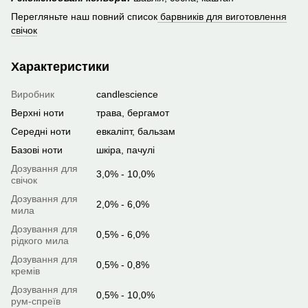
Перегляньте наш повний список
барвників для виготовлення
свічок
Характеристики
Виробник
candlescience
Верхні ноти
трава, бергамот
Середні ноти
евкаліпт, бальзам
Базові ноти
шкіра, пачулі
Дозування для
3,0% - 10,0%
свічок
Дозування для
2,0% - 6,0%
мила
Дозування для
0,5% - 6,0%
рідкого мила
Дозування для
0,5% - 0,8%
кремів
Дозування для
0,5% - 10,0%
рум-спреїв