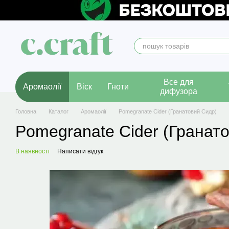
Перейти до основного контенту
Все для
Аромаолії
Віск
Гноти
дифузора
Головна
Каталог
Аромаолії
Pomegranate Cider (Гранатовий Сидр)
Pomegranate Cider (Гранат
В наявності
Написати відгук