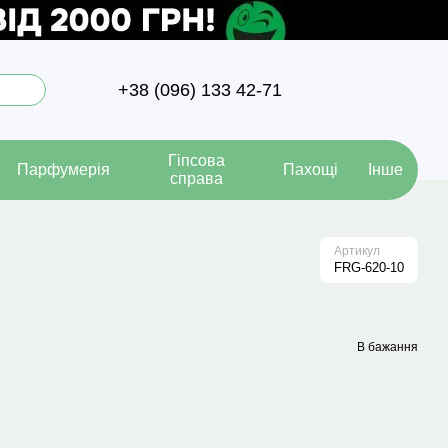
+38 (096) 133 42-71
Гіпсова
Парфумерія
Пахощі
Інше
справа
Артикул
FRG-620-10
В бажання