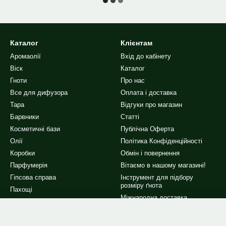
Каталог
Клієнтам
Аромаолії
Вхід до кабінету
Віск
Каталог
Гноти
Про нас
Все для дифузора
Оплата і доставка
Тара
Відгуки про магазин
Барвники
Статті
Косметичні бази
Публічна Оферта
Олії
Політика Конфіденційності
Коробки
Обмін і повернення
Парфумерія
Вітаємо в нашому магазині!
Гіпсова справа
Інструмент для підбору
розміру ґнота
Пахощі
Міжнародна доставка
Інше
Ми в соцмережах