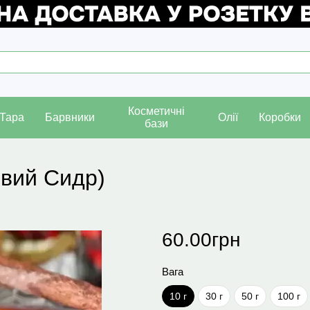
Косметичні
Тара
Барвники
Олії
Коробки
бази
овий Сидр)
60.00грн
Вага
10 г
30 г
50 г
100 г