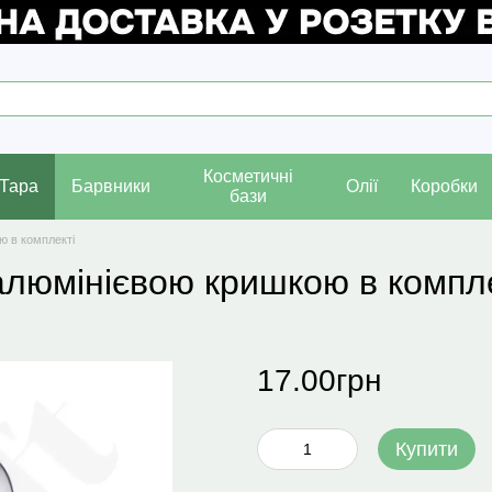
Косметичні
Тара
Барвники
Олії
Коробки
бази
ю в комплекті
алюмінієвою кришкою в компле
17.00грн
Купити