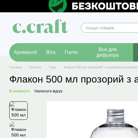
Перейти до основного контенту
Все для
Аромаолії
Віск
Гноти
дифузора
Головна
Каталог
Тара
Флакон 500 мл прозорий з алюмінієвою кришко
Флакон 500 мл прозорий з 
В наявності
Написати відгук