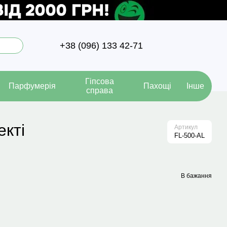
+38 (096) 133 42-71
Гіпсова
Парфумерія
Пахощі
Інше
справа
кті
Артикул
FL-500-AL
В бажання