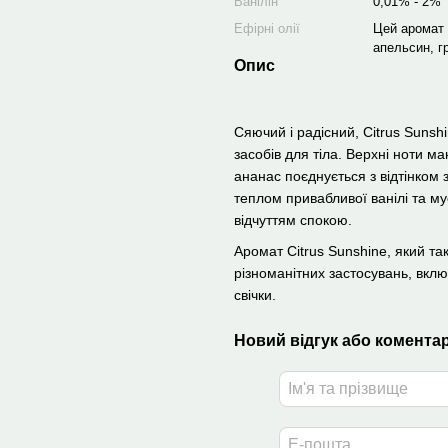
Ванілін
0,01% - 2%
Ефірні олії
Цей аромат
апельсин, г
Опис
Сяючий і радісний, Citrus Sunshi
засобів для тіла. Верхні ноти м
ананас поєднується з відтінком з
теплом привабливої ​​ванілі та 
відчуттям спокою.
Аромат Citrus Sunshine, який т
різноманітних застосувань, вкл
свічки.
Новий відгук або комента