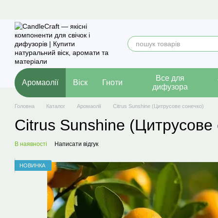
Перейти до основного контенту
Все для
Аромаолії
Віск
Гноти
дифузора
Головна
Каталог
Аромаолії
Citrus Sunshine (Цитрусове сонечко)
Citrus Sunshine (Цитрусове
В наявності
Написати відгук
НОВИНКА