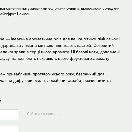
 наповнений натуральними ефірними оліями, включаючи солодкий
рейпфрут і лимон.
ne — ідеальна ароматична олія для вашої літньої лінії свічок і
андарина та лимона миттєво піднімають настрій. Соковитий
еленої трави в серці цього аромату. Ці базові ноти, доповнені
мускусу, наповнюють яскравість цього фруктового аромату
акож привабливий протягом усього року, безпечний для
ючаючи дифузори, мило, лосьйони, скраби, розчинники та
р
Увійти за допомогою