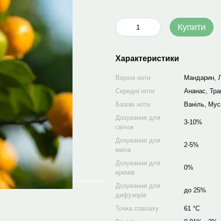
Купити
Характеристики
Верхні ноти
Мандарин, 
Середні ноти
Ананас, Тра
Базові ноти
Ваніль, Мус
Дозування для
3-10%
свічок
Дозування для
2-5%
мила
Дозування для
0%
кремів
Дозування для
до 25%
дифузорів
Точка спалаху
61 °C