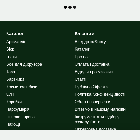
Каталог
Клієнтам
Аромаолії
Вхід до кабінету
Віск
Каталог
Гноти
Про нас
Все для дифузора
Оплата і доставка
Тара
Відгуки про магазин
Барвники
Статті
Косметичні бази
Публічна Оферта
Олії
Політика Конфіденційності
Коробки
Обмін і повернення
Парфумерія
Вітаємо в нашому магазині!
Гіпсова справа
Інструмент для підбору
розміру ґнота
Пахощі
Міжнародна доставка
Інше