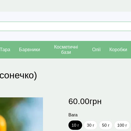
Косметичні
Тара
Барвники
Олії
Коробки
бази
 сонечко)
60.00грн
Вага
10 г
30 г
50 г
100 г