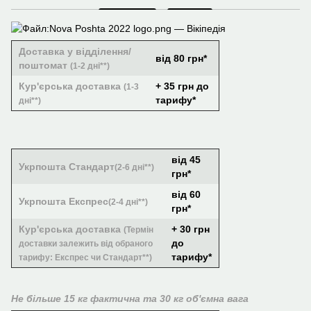
Доставка у відділення/
від 80 грн*
поштомат
(1-2 дні**)
Кур'єрська доставка
+ 35 грн до
(1-3
тарифу*
дні**)
від 45
Укрпошта Стандарт
(2-6 дні**)
грн*
від 60
Укрпошта Експрес
(2-4 дні**)
грн*
Кур'єрська доставка
+ 30 грн
(Термін
до
доставки залежить від обраного
тарифу*
тарифу: Експрес чи Стандарт**)
Не більше 15 кг фактична та 30 кг об'ємна вага