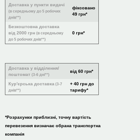
Доставка у пункти видачі
фіксовано
(в середньому до 5 робочих
49 грн*
днів**)
Безкоштовна доставка
від 2000 грн
0 грн*
(в середньому
до 5 робочих днів**)
Доставка у відділення/
від 60 грн*
поштомат
(3-6 дні**)
Кур'єрська доставка
+ 40 грн до
(3-7
тарифу*
днів**)
*Розрахунки приблизні, точну вартість
перевезення визначає обрана транспортна
компанія