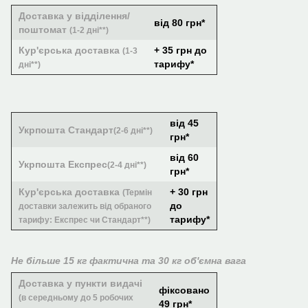
Доставка у відділення/
від 80 грн*
поштомат
(1-2 дні**)
Кур'єрська доставка
+ 35 грн до
(1-3
тарифу*
дні**)
від 45
Укрпошта Стандарт
(2-6 дні**)
грн*
від 60
Укрпошта Експрес
(2-4 дні**)
грн*
Кур'єрська доставка
+ 30 грн
(Термін
до
доставки залежить від обраного
тарифу*
тарифу: Експрес чи Стандарт**)
Не більше 15 кг фактична та 30 кг об'ємна вага
Доставка у пункти видачі
фіксовано
(в середньому до 5 робочих
49 грн*