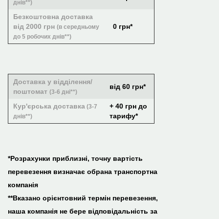
днів**)
Безкоштовна доставка
від 2000 грн
0 грн*
(в середньому
до 5 робочих днів**)
Доставка у відділення/
від 60 грн*
поштомат
(3-6 дні**)
Кур'єрська доставка
+ 40 грн до
(3-7
тарифу*
днів**)
*Розрахунки приблизні, точну вартість
перевезення визначає обрана транспортна
компанія
**Вказано орієнтовний термін перевезення,
наша компанія не бере відповідальність за