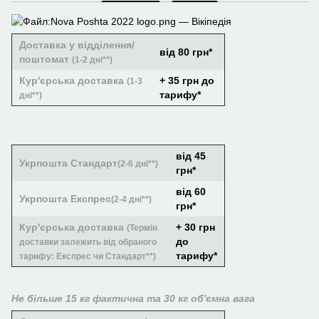
Доставка у відділення/
від 80 грн*
поштомат
(1-2 дні**)
Кур'єрська доставка
+ 35 грн до
(1-3
тарифу*
дні**)
від 45
Укрпошта Стандарт
(2-6 дні**)
грн*
від 60
Укрпошта Експрес
(2-4 дні**)
грн*
Кур'єрська доставка
+ 30 грн
(Термін
до
доставки залежить від обраного
тарифу*
тарифу: Експрес чи Стандарт**)
Не більше 15 кг фактична та 30 кг об'ємна вага