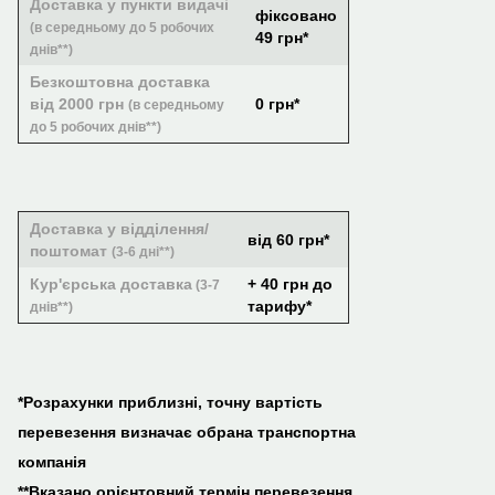
Доставка у пункти видачі
фіксовано
(в середньому до 5 робочих
49 грн*
днів**)
Безкоштовна доставка
від 2000 грн
0 грн*
(в середньому
до 5 робочих днів**)
Доставка у відділення/
від 60 грн*
поштомат
(3-6 дні**)
Кур'єрська доставка
+ 40 грн до
(3-7
тарифу*
днів**)
*Розрахунки приблизні, точну вартість
перевезення визначає обрана транспортна
компанія
**Вказано орієнтовний термін перевезення,