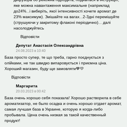
яке можна навантаження максимальне (наприклад
до24%...і виберіть, якої інтенсивності хочете аромат де
23% максимум). Змішайте на вагах...2-3дні перемішуйте
(струшуючи у закритому флаконі періодично)... далі
насолоджуйтесь
Відповісти
Депутат Анастасія Олександрівна
24.08.2023 в 10:40
База просто супер, те що треба, гарно поєднується з
олійками, не так швидко випаровується і приємна ціна.
Хороший магазин, буду ще замовляти💙💛
Відповісти
Маргарита
20.03.2023 в 00:42
База очень хорошо себя показала! Хорошо растворила в себе
ароматизатор, не было осадка и очень хорошо отдает аромат,
самая лучшая база в Украине, которую я когда-либо
пробывала. Цена очень низкая за такой качественный
продукт!