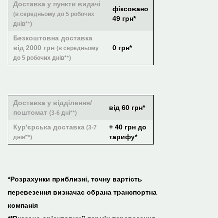
Доставка у пункти видачі
фіксовано
(в середньому до 5 робочих
49 грн*
днів**)
Безкоштовна доставка
від 2000 грн
0 грн*
(в середньому
до 5 робочих днів**)
Доставка у відділення/
від 60 грн*
поштомат
(3-6 дні**)
Кур'єрська доставка
+ 40 грн до
(3-7
тарифу*
днів**)
*Розрахунки приблизні, точну вартість
перевезення визначає обрана транспортна
компанія