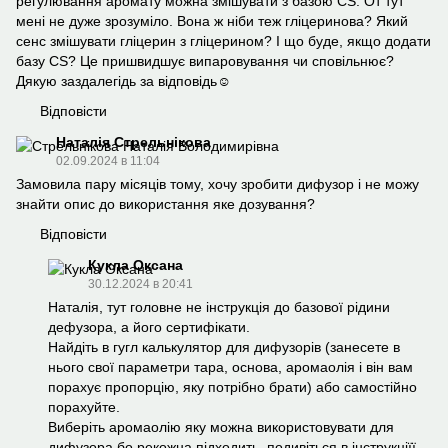
регулювання аромату можна змішувати з базою CS. От тут
мені не дуже зрозуміло. Вона ж ніби теж гліцеринова? Який
сенс змішувати гліцерин з гліцерином? І що буде, якщо додати
базу CS? Це пришвидшує випаровування чи сповільнює?
Дякую заздалегідь за відповідь☺️
Відповісти
Наталія Стрельнікова
02.09.2024 в 11:04
Замовила пару місяців тому, хочу зробити дифузор і не можу
знайти опис до використання яке дозування?
Відповісти
Кукла Оксана
30.12.2024 в 20:41
Наталія, тут головне не інструкція до базової рідини
дефузора, а його сертифікати.
Найдіть в гугл калькулятор для дифузорів (занесете в
нього свої параметри тара, основа, аромаолія і він вам
порахує пропорцію, яку потрібно брати) або самостійно
порахуйте.
Виберіть аромаолію яку можна використовувати для
дифузора бо рекожна підходить, подивіться в інструкціїї,