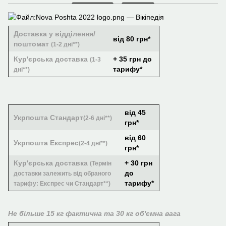
Доставка у відділення/
від 80 грн*
поштомат
(1-2 дні**)
Кур'єрська доставка
+ 35 грн до
(1-3
тарифу*
дні**)
від 45
Укрпошта Стандарт
(2-6 дні**)
грн*
від 60
Укрпошта Експрес
(2-4 дні**)
грн*
Кур'єрська доставка
+ 30 грн
(Термін
до
доставки залежить від обраного
тарифу*
тарифу: Експрес чи Стандарт**)
Не більше 15 кг фактична та 30 кг об'ємна вага