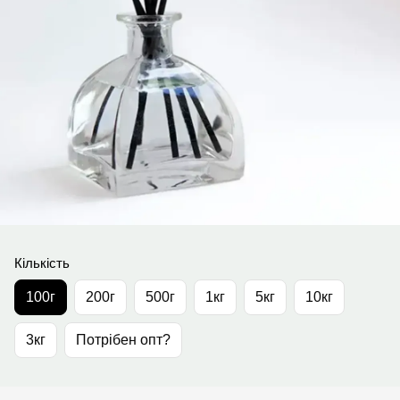
Кількість
100г
200г
500г
1кг
5кг
10кг
3кг
Потрібен опт?