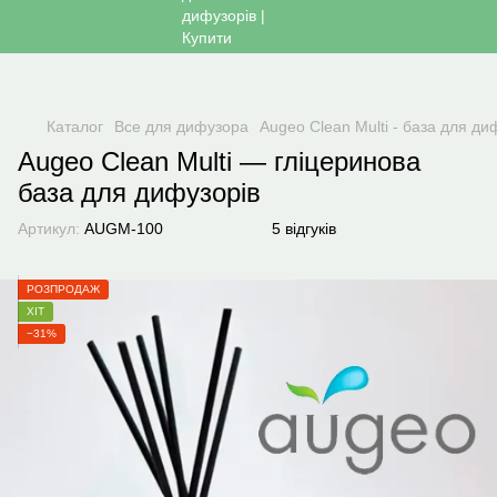
Каталог
Все для дифузора
Augeo Clean Multi - база для д
Augeo Clean Multi — гліцеринова
база для дифузорів
Артикул:
AUGM-100
5 відгуків
РОЗПРОДАЖ
ХІТ
−31%