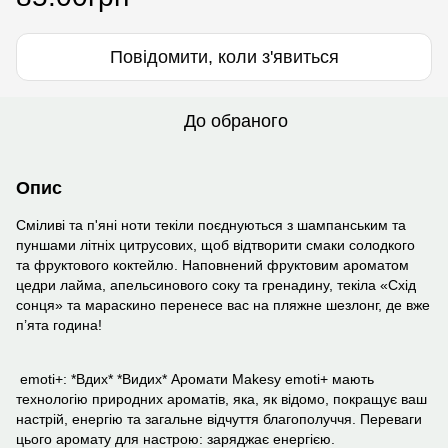
Повідомити, коли з'явиться
До обраного
Опис
Сміливі та п'яні ноти текіли поєднуються з шампанським та
пуншами літніх цитрусових, щоб відтворити смаки солодкого
та фруктового коктейлю. Наповнений фруктовим ароматом
цедри лайма, апельсинового соку та гренадину, текіла «Схід
сонця» та мараскино перенесе вас на пляжне шезлонг, де вже
п’ята година!
emoti+: *Вдих* *Видих* Аромати Makesy emoti+ мають
технологію природних ароматів, яка, як відомо, покращує ваш
настрій, енергію та загальне відчуття благополуччя. Переваги
цього аромату для настрою: заряджає енергією.