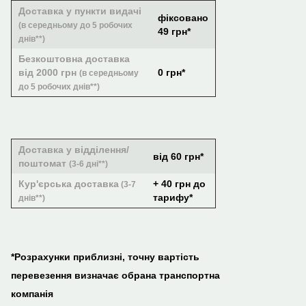
Доставка у пункти видачі
фіксовано
(в середньому до 5 робочих
49 грн*
днів**)
Безкоштовна доставка
від 2000 грн
0 грн*
(в середньому
до 5 робочих днів**)
Доставка у відділення/
від 60 грн*
поштомат
(3-6 дні**)
Кур'єрська доставка
+ 40 грн до
(3-7
тарифу*
днів**)
*Розрахунки приблизні, точну вартість
перевезення визначає обрана транспортна
компанія