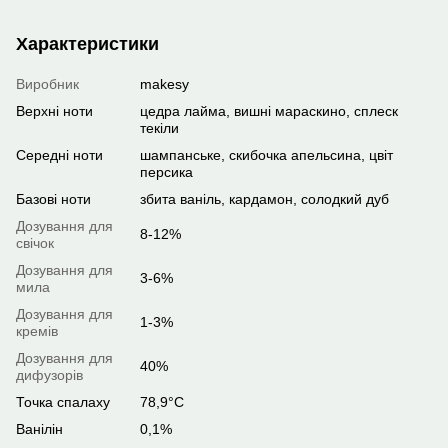
Характеристики
Виробник
makesy
Верхні ноти
цедра лайма, вишні мараскино, сплеск
текіли
Середні ноти
шампанське, скибочка апельсина, цвіт
персика
Базові ноти
збита ваніль, кардамон, солодкий дуб
Дозування для
8-12%
свічок
Дозування для
3-6%
мила
Дозування для
1-3%
кремів
Дозування для
40%
дифузорів
Точка спалаху
78,9°C
Ванілін
0,1%