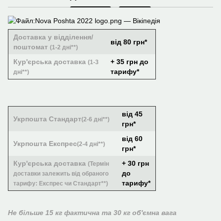
Доставка у відділення/
від 80 грн*
поштомат
(1-2 дні**)
Кур'єрська доставка
+ 35 грн до
(1-3
тарифу*
дні**)
від 45
Укрпошта Стандарт
(2-6 дні**)
грн*
від 60
Укрпошта Експрес
(2-4 дні**)
грн*
Кур'єрська доставка
+ 30 грн
(Термін
до
доставки залежить від обраного
тарифу*
тарифу: Експрес чи Стандарт**)
Не більше 15 кг фактична та 30 кг об'ємна вага