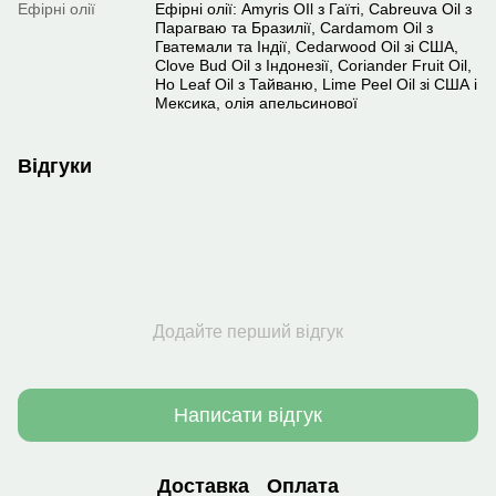
Ефірні олії
Ефірні олії: Amyris OIl з Гаїті, Cabreuva Oil з
Парагваю та Бразилії, Cardamom Oil з
Гватемали та Індії, Cedarwood Oil зі США,
Clove Bud Oil з Індонезії, Coriander Fruit Oil,
Ho Leaf Oil з Тайваню, Lime Peel Oil зі США і
Мексика, олія апельсинової
Відгуки
Додайте перший відгук
Написати відгук
Доставка
Оплата