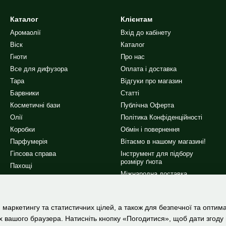
Каталог
Клієнтам
Аромаолії
Вхід до кабінету
Віск
Каталог
Гноти
Про нас
Все для дифузора
Оплата і доставка
Тара
Відгуки про магазин
Барвники
Статті
Косметичні бази
Публічна Оферта
Олії
Політика Конфіденційності
Коробки
Обмін і повернення
Парфумерія
Вітаємо в нашому магазині!
Гіпсова справа
Інструмент для підбору
розміру ґнота
Пахощі
Міжнародна доставка
Інше
Ми в соцмережах
 маркетингу та статистичних цілей, а також для безпечної та оптим
х вашого браузера. Натисніть кнопку «Погодитися», щоб дати згоду