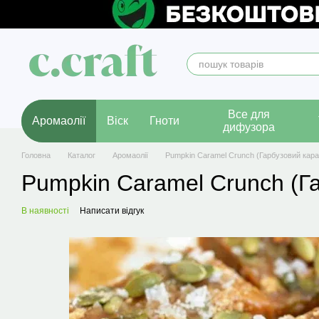
Перейти до основного контенту
Все для
Аромаолії
Віск
Гноти
дифузора
Головна
Каталог
Аромаолії
Pumpkin Caramel Crunch (Гарбузовий кар
Pumpkin Caramel Crunch (Г
В наявності
Написати відгук