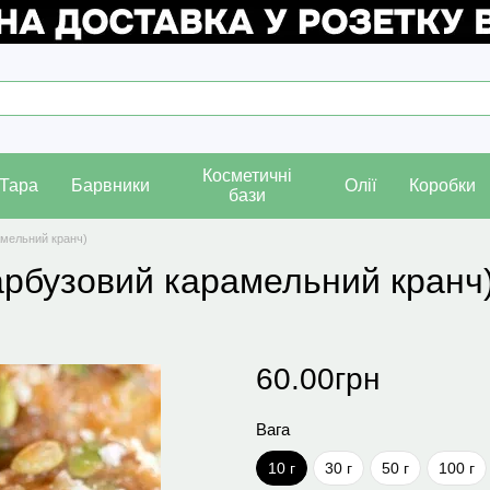
Косметичні
Тара
Барвники
Олії
Коробки
бази
амельний кранч)
арбузовий карамельний кранч
60.00грн
Вага
10 г
30 г
50 г
100 г