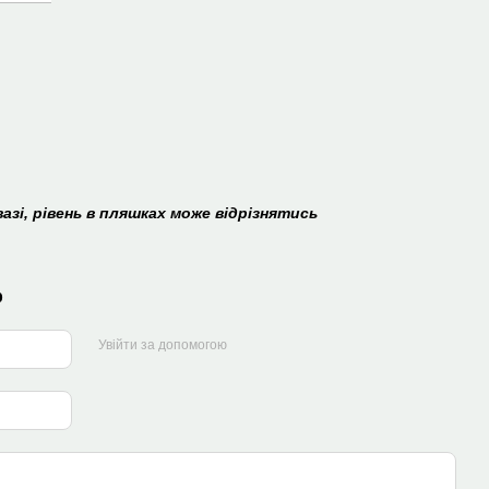
азі, рівень в пляшках може відрізнятись
р
Увійти за допомогою