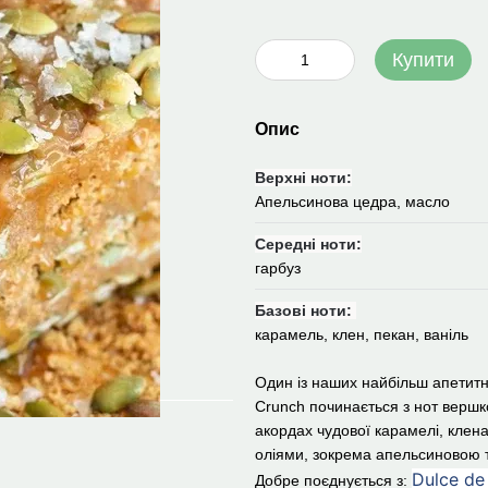
Купити
Опис
Верхні ноти:
Апельсинова цедра, масло
Середні ноти:
гарбуз
Базові ноти:
карамель, клен, пекан, ваніль
Один із наших найбільш апетитн
Crunch починається з нот вершк
акордах чудової карамелі, кле
оліями, зокрема апельсиновою 
Dulce de
Добре поєднується з: