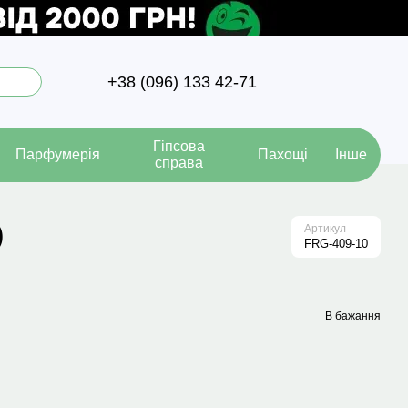
+38 (096) 133 42-71
Гіпсова
Парфумерія
Пахощі
Інше
справа
)
Артикул
FRG-409-10
В бажання