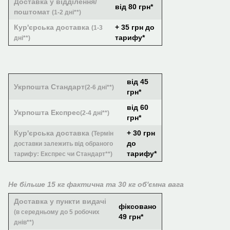
Доставка у відділення/
від 80 грн*
поштомат
(1-2 дні**)
Кур'єрська доставка
+ 35 грн до
(1-3
тарифу*
дні**)
від 45
Укрпошта Стандарт
(2-6 дні**)
грн*
від 60
Укрпошта Експрес
(2-4 дні**)
грн*
Кур'єрська доставка
+ 30 грн
(Термін
до
доставки залежить від обраного
тарифу*
тарифу: Експрес чи Стандарт**)
Не більше 15 кг фактична та 30 кг об'ємна вага
Доставка у пункти видачі
фіксовано
(в середньому до 5 робочих
49 грн*
днів**)