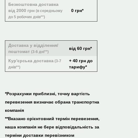
Безкоштовна доставка
від 2000 грн
0 грн*
(в середньому
до 5 робочих днів**)
Доставка у відділення/
від 60 грн*
поштомат
(3-6 дні**)
Кур'єрська доставка
+ 40 грн до
(3-7
тарифу*
днів**)
*Розрахунки приблизні, точну вартість
перевезення визначає обрана транспортна
компанія
**Вказано орієнтовний термін перевезення,
наша компанія не бере відповідальність за
терміни доставки перевізником