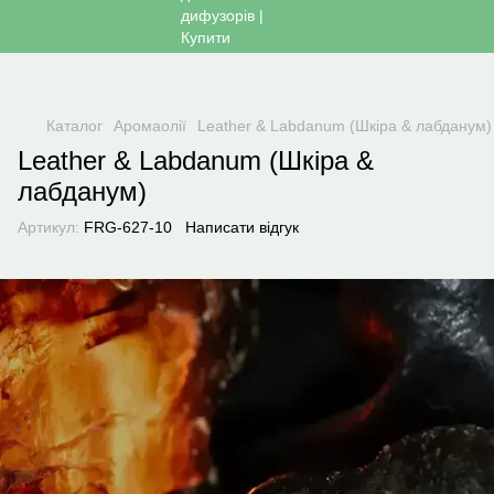
Каталог
Аромаолії
Leather & Labdanum (Шкіра & лабданум)
Leather & Labdanum (Шкіра &
лабданум)
Артикул:
FRG-627-10
Написати відгук