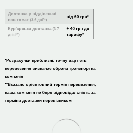
Доставка у відділення/
від 60 грн*
поштомат
(3-6 дні**)
Кур'єрська доставка
+ 40 грн до
(3-7
тарифу*
днів**)
*Розрахунки приблизні, точну вартість
перевезення визначає обрана транспортна
компанія
**Вказано орієнтовний термін перевезення,
наша компанія не бере відповідальність за
терміни доставки перевізником