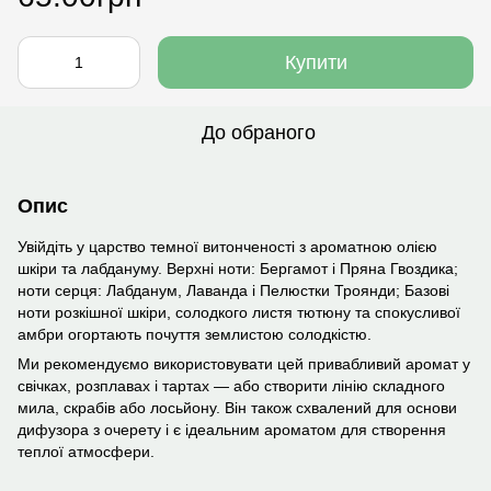
Купити
До обраного
Опис
Увійдіть у царство темної витонченості з ароматною олією
шкіри та лабдануму. Верхні ноти: Бергамот і Пряна Гвоздика;
ноти серця: Лабданум, Лаванда і Пелюстки Троянди; Базові
ноти розкішної шкіри, солодкого листя тютюну та спокусливої ​​
амбри огортають почуття землистою солодкістю.
Ми рекомендуємо використовувати цей привабливий аромат у
свічках, розплавах і тартах — або створити лінію складного
мила, скрабів або лосьйону. Він також схвалений для основи
дифузора з очерету і є ідеальним ароматом для створення
теплої атмосфери.