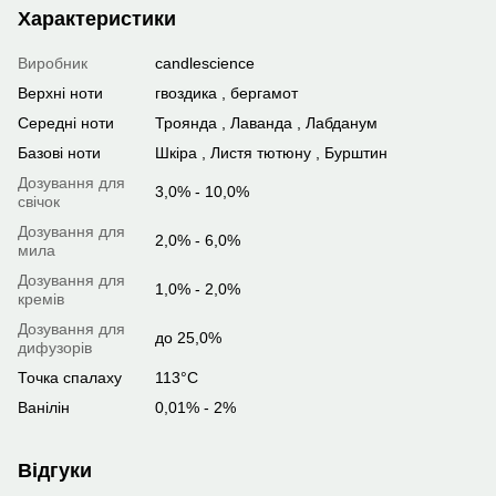
Характеристики
Виробник
candlescience
Верхні ноти
гвоздика , бергамот
Середні ноти
Троянда , Лаванда , Лабданум
Базові ноти
Шкіра , Листя тютюну , Бурштин
Дозування для
3,0% - 10,0%
свічок
Дозування для
2,0% - 6,0%
мила
Дозування для
1,0% - 2,0%
кремів
Дозування для
до 25,0%
дифузорів
Точка спалаху
113°C
Ванілін
0,01% - 2%
Відгуки