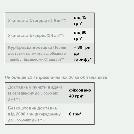
від 45
Укрпошта Стандарт
(2-6 дні**)
грн*
від 60
Укрпошта Експрес
(2-4 дні**)
грн*
Кур'єрська доставка
+ 30 грн
(Термін
до
доставки залежить від обраного
тарифу*
тарифу: Експрес чи Стандарт**)
Не більше 15 кг фактична та 30 кг об'ємна вага
Доставка у пункти видачі
фіксовано
(в середньому до 5 робочих
49 грн*
днів**)
Безкоштовна доставка
від 2000 грн
0 грн*
(в середньому
до 5 робочих днів**)