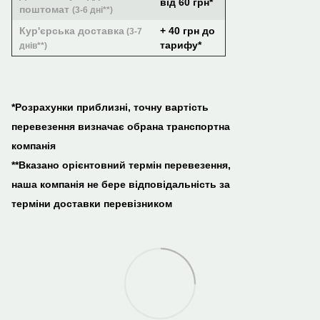
від 60 грн*
поштомат
(3-6 дні**)
Кур'єрська доставка
+ 40 грн до
(3-7
тарифу*
днів**)
*Розрахунки приблизні, точну вартість
перевезення визначає обрана транспортна
компанія
**Вказано орієнтовний термін перевезення,
наша компанія не бере відповідальність за
терміни доставки перевізником