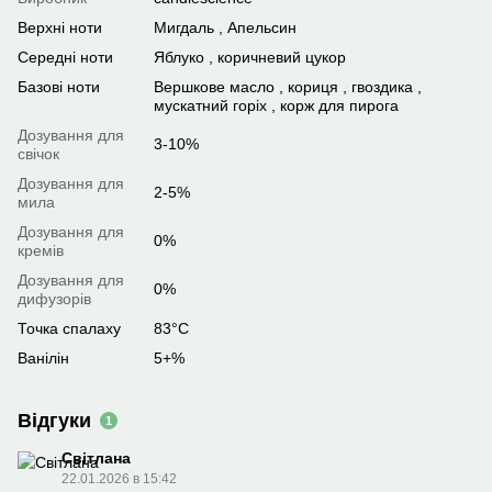
Верхні ноти
Мигдаль , Апельсин
Середні ноти
Яблуко , коричневий цукор
Базові ноти
Вершкове масло , кориця , гвоздика ,
мускатний горіх , корж для пирога
Дозування для
3-10%
свічок
Дозування для
2-5%
мила
Дозування для
0%
кремів
Дозування для
0%
дифузорів
Точка спалаху
83°C
Ванілін
5+%
Відгуки
1
Світлана
22.01.2026 в 15:42