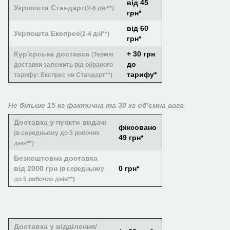
від 45
Укрпошта Стандарт
(2-6 дні**)
грн*
від 60
Укрпошта Експрес
(2-4 дні**)
грн*
Кур'єрська доставка
+ 30 грн
(Термін
до
доставки залежить від обраного
тарифу*
тарифу: Експрес чи Стандарт**)
Не більше 15 кг фактична та 30 кг об'ємна вага
Доставка у пункти видачі
фіксовано
(в середньому до 5 робочих
49 грн*
днів**)
Безкоштовна доставка
від 2000 грн
0 грн*
(в середньому
до 5 робочих днів**)
Доставка у відділення/