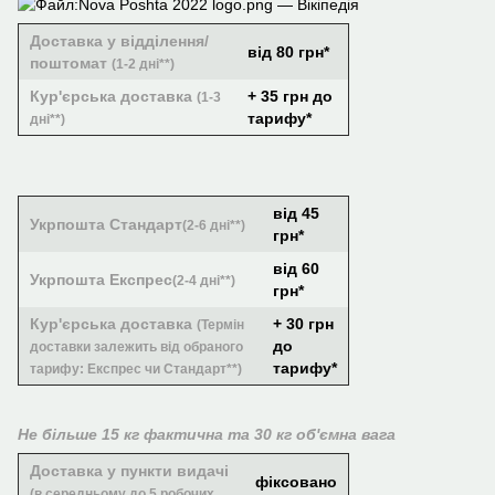
Доставка у відділення/
від 80 грн*
поштомат
(1-2 дні**)
Кур'єрська доставка
+ 35 грн до
(1-3
тарифу*
дні**)
від 45
Укрпошта Стандарт
(2-6 дні**)
грн*
від 60
Укрпошта Експрес
(2-4 дні**)
грн*
Кур'єрська доставка
+ 30 грн
(Термін
до
доставки залежить від обраного
тарифу*
тарифу: Експрес чи Стандарт**)
Не більше 15 кг фактична та 30 кг об'ємна вага
Доставка у пункти видачі
фіксовано
(в середньому до 5 робочих