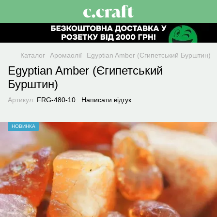
Каталог
Аромаолії
Egyptian Amber (Єгипетський Бурштин)
Egyptian Amber (Єгипетський
Бурштин)
Артикул:
FRG-480-10
Написати відгук
НОВИНКА