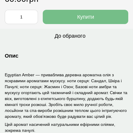
Купити
До обраного
Опис
Egyptian Amber — приваблива деревна ароматна олія з
яскравими ароматами мускусу. ноти серця: Сандал, Шкіра і
Пачулі; ноти серця: Жасмин і Озон; Базові ноти амбри та
мускусу огортають цей таємничий і складний аромат. Свічки та
віск, виготовлені з єгипетського бурштину, додають будь-якій
кімнаті трохи розкоші. Зробіть своє мило ручної роботи,
лосьйони та спа-вироби розкішним теплом цього інтригуючого
аромату, який обов’язково буде радувати вас цілий рік.
Цей аромат насичений натуральними ефірними оліями,
зокрема пачулі.