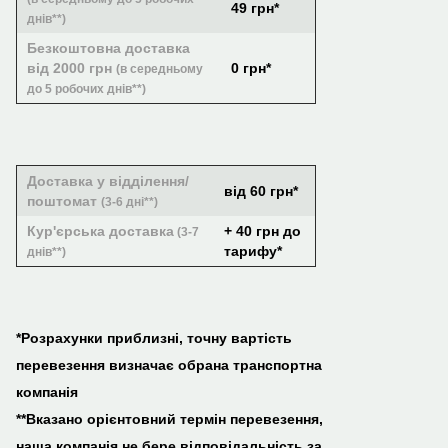
49 грн*
днів**)
Безкоштовна доставка
від 2000 грн
0 грн*
(в середньому
до 5 робочих днів**)
Доставка у відділення/
від 60 грн*
поштомат
(3-6 дні**)
Кур'єрська доставка
+ 40 грн до
(3-7
тарифу*
днів**)
*Розрахунки приблизні, точну вартість
перевезення визначає обрана транспортна
компанія
**Вказано орієнтовний термін перевезення,
наша компанія не бере відповідальність за