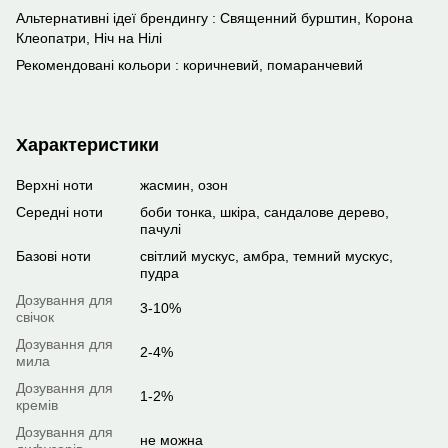
Альтернативні ідеї брендингу : Священний бурштин, Корона
Клеопатри, Ніч на Нілі
Рекомендовані кольори : коричневий, помаранчевий
Характеристики
Верхні ноти
жасмин, озон
Середні ноти
боби тонка, шкіра, сандалове дерево,
пачулі
Базові ноти
світлий мускус, амбра, темний мускус,
пудра
Дозування для
3-10%
свічок
Дозування для
2-4%
мила
Дозування для
1-2%
кремів
Дозування для
не можна