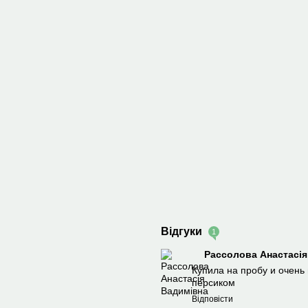
Відгуки
1
Рассолова Анастасі
Купила на пробу и очень
персиком
Відповісти