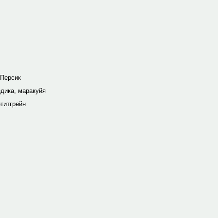
 Персик
здика, маракуйя
титгрейн