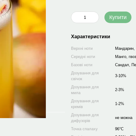
Купити
Характеристики
Верхні ноти
Мандарин,
Середні ноти
Манго, гво
Базові ноти
Сандал, Пе
Дозування для
3-10%
свічок
Дозування для
2-3%
мила
Дозування для
1-2%
кремів
Дозування для
не можна
дифузорів
Точка спалаху
96°C