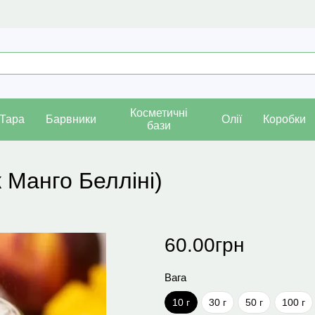
Косметичні
Тара
Барвники
Олії
Коробки
бази
)
 Манго Белліні)
60.00грн
Вага
10 г
30 г
50 г
100 г