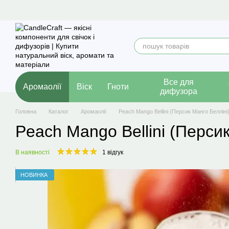
Перейти до основного контенту
Все для
Аромаолії
Віск
Гноти
дифузора
Головна
Каталог
Аромаолії
Peach Mango Bellini (Персик Манго Белліні
Peach Mango Bellini (Персик
В наявності
1 відгук
НОВИНКА