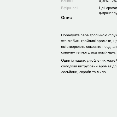
Ванілін
0,01% - 2%
Ефірні олії
Цей аромат
цитронеллу
Опис
Побалуйте себе тропічною фрукт
хто любить грайливі аромати, ц
які створюють соковите поєднан
сонячну теплоту, яка пом’якшує
Один із наших улюблених коктей
солодкий цитрусовий аромат для с
лосьйони, скраби та мило.