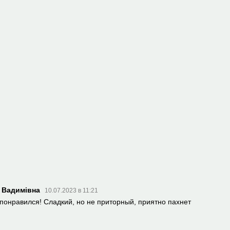
я Вадимівна
10.07.2023 в 11:21
 понравился! Сладкий, но не приторный, приятно пахнет