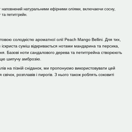
 наповнений натуральними ефірними оліями, включаючи сосну,
 та петитгрейн.
овою солодкістю ароматної олії Peach Mango Bellini. Для тих,
я іскриста суміш відкривається нотами мандарина та персика,
ня. Базові ноти сандалового дерева та петитгрейна створюють
 цю шипучу амброзію.
лів на пізній сніданок, ми пропонуємо використовувати цей
вічок, розплавів і пирогів. З нього також роблять соковиті