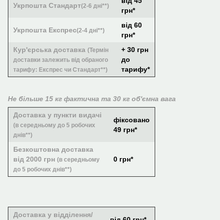
від 45
Укрпошта Стандарт
(2-6 дні**)
грн*
від 60
Укрпошта Експрес
(2-4 дні**)
грн*
Кур'єрська доставка
+ 30 грн
(Термін
до
доставки залежить від обраного
тарифу*
тарифу: Експрес чи Стандарт**)
Не більше 15 кг фактична та 30 кг об'ємна вага
Доставка у пункти видачі
фіксовано
(в середньому до 5 робочих
49 грн*
днів**)
Безкоштовна доставка
від 2000 грн
0 грн*
(в середньому
до 5 робочих днів**)
Доставка у відділення/
від 60 грн*