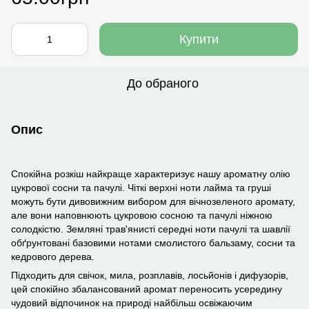
Купити
До обраного
Опис
Спокійна розкіш найкраще характеризує нашу ароматну олію
цукрової сосни та пачулі. Чіткі верхні ноти лайма та груші
можуть бути дивовижним вибором для вічнозеленого аромату,
але вони наповнюють цукровою сосною та пачулі ніжною
солодкістю. Земляні трав'янисті середні ноти пачулі та шавлії
обґрунтовані базовими нотами смолистого бальзаму, сосни та
кедрового дерева.
Підходить для свічок, мила, розплавів, лосьйонів і дифузорів,
цей спокійно збалансований аромат переносить усередину
чудовий відпочинок на природі найбільш освіжаючим