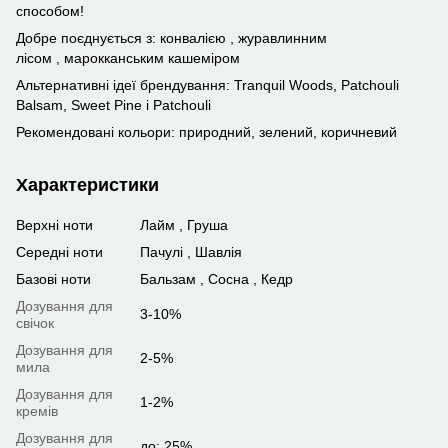
способом!
Добре поєднується з: конвалією , журавлинним
лісом , марокканським кашеміром
Альтернативні ідеї брендування: Tranquil Woods, Patchouli
Balsam, Sweet Pine і Patchouli
Рекомендовані кольори: природний, зелений, коричневий
Характеристики
Верхні ноти
Лайм , Груша
Середні ноти
Пачулі , Шавлія
Базові ноти
Бальзам , Сосна , Кедр
Дозування для
3-10%
свічок
Дозування для
2-5%
мила
Дозування для
1-2%
кремів
Дозування для
до: 25%