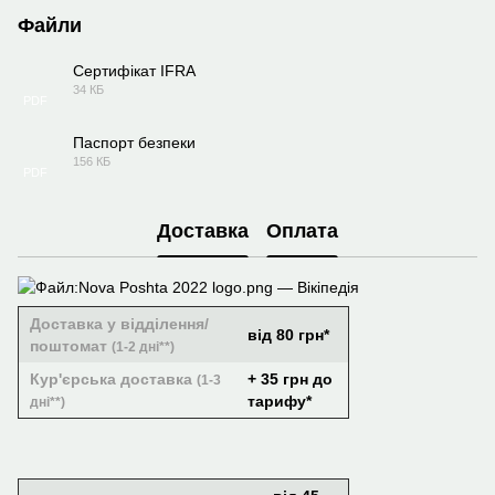
Файли
Сертифікат IFRA
34 КБ
PDF
Паспорт безпеки
156 КБ
PDF
Доставка
Оплата
Доставка у відділення/
від 80 грн*
поштомат
(1-2 дні**)
Кур'єрська доставка
+ 35 грн до
(1-3
тарифу*
дні**)