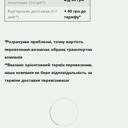
поштомат
(3-6 дні**)
Кур'єрська доставка
+ 40 грн до
(3-7
тарифу*
днів**)
*Розрахунки приблизні, точну вартість
перевезення визначає обрана транспортна
компанія
**Вказано орієнтовний термін перевезення,
наша компанія не бере відповідальність за
терміни доставки перевізником