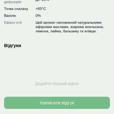
дифузорів
Точка спалаху
>93°C
Ванілін
0%
Ефірні олії
Цей аромат наповнений натуральними
ефірними маслами, зокрема апельсина,
лимона, лайма, бальзаму та ялівцю.
Відгуки
Додайте перший відгук
Написати відгук