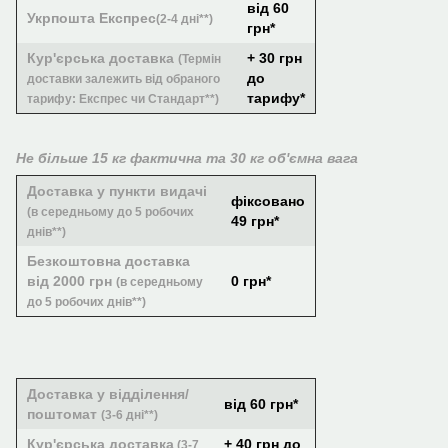
від 60
Укрпошта Експрес
(2-4 дні**)
грн*
Кур'єрська доставка
+ 30 грн
(Термін
до
доставки залежить від обраного
тарифу*
тарифу: Експрес чи Стандарт**)
Не більше 15 кг фактична та 30 кг об'ємна вага
Доставка у пункти видачі
фіксовано
(в середньому до 5 робочих
49 грн*
днів**)
Безкоштовна доставка
від 2000 грн
0 грн*
(в середньому
до 5 робочих днів**)
Доставка у відділення/
від 60 грн*
поштомат
(3-6 дні**)
Кур'єрська доставка
+ 40 грн до
(3-7